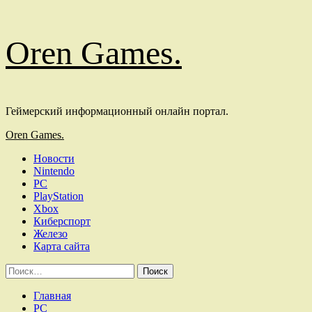
Перейти
Oren Games.
к
содержимому
Геймерский информационный онлайн портал.
Основное
Oren Games.
меню
Новости
Nintendo
PC
PlayStation
Xbox
Киберспорт
Железо
Карта сайта
Найти:
Главная
PC