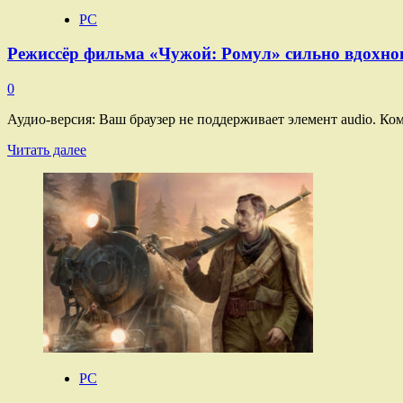
—
трейлер
PC
Режиссёр фильма «Чужой: Ромул» сильно вдохновл
0
Аудио-версия: Ваш браузер не поддерживает элемент audio. Ко
Прочитать
Читать далее
больше
о
Режиссёр
фильма
«Чужой:
Ромул»
сильно
вдохновлялся
хоррором
Alien:
Isolation
PC