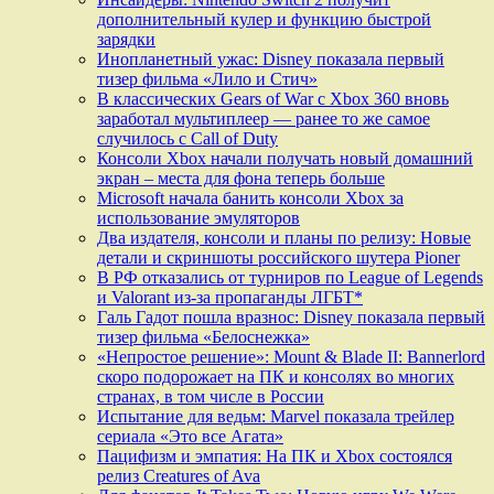
дополнительный кулер и функцию быстрой
зарядки
Инопланетный ужас: Disney показала первый
тизер фильма «Лило и Стич»
В классических Gears of War с Xbox 360 вновь
заработал мультиплеер — ранее то же самое
случилось с Call of Duty
Консоли Xbox начали получать новый домашний
экран – места для фона теперь больше
Microsoft начала банить консоли Xbox за
использование эмуляторов
Два издателя, консоли и планы по релизу: Новые
детали и скриншоты российского шутера Pioner
В РФ отказались от турниров по League of Legends
и Valorant из-за пропаганды ЛГБТ*
Галь Гадот пошла вразнос: Disney показала первый
тизер фильма «Белоснежка»
«Непростое решение»: Mount & Blade II: Bannerlord
скоро подорожает на ПК и консолях во многих
странах, в том числе в России
Испытание для ведьм: Marvel показала трейлер
сериала «Это все Агата»
Пацифизм и эмпатия: На ПК и Xbox состоялся
релиз Creatures of Ava