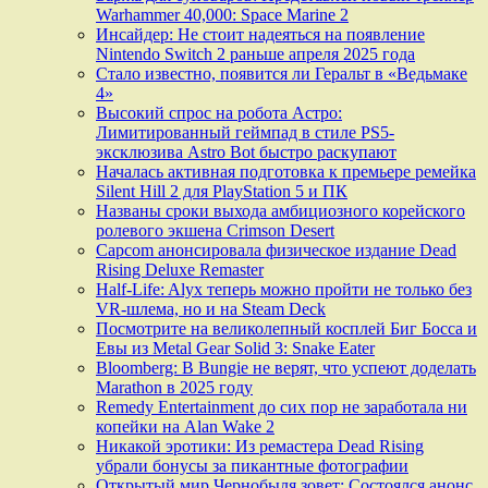
Warhammer 40,000: Space Marine 2
Инсайдер: Не стоит надеяться на появление
Nintendo Switch 2 раньше апреля 2025 года
Стало известно, появится ли Геральт в «Ведьмаке
4»
Высокий спрос на робота Астро:
Лимитированный геймпад в стиле PS5-
эксклюзива Astro Bot быстро раскупают
Началась активная подготовка к премьере ремейка
Silent Hill 2 для PlayStation 5 и ПК
Названы сроки выхода амбициозного корейского
ролевого экшена Crimson Desert
Capcom анонсировала физическое издание Dead
Rising Deluxe Remaster
Half-Life: Alyx теперь можно пройти не только без
VR-шлема, но и на Steam Deck
Посмотрите на великолепный косплей Биг Босса и
Евы из Metal Gear Solid 3: Snake Eater
Bloomberg: В Bungie не верят, что успеют доделать
Marathon в 2025 году
Remedy Entertainment до сих пор не заработала ни
копейки на Alan Wake 2
Никакой эротики: Из ремастера Dead Rising
убрали бонусы за пикантные фотографии
Открытый мир Чернобыля зовет: Состоялся анонс