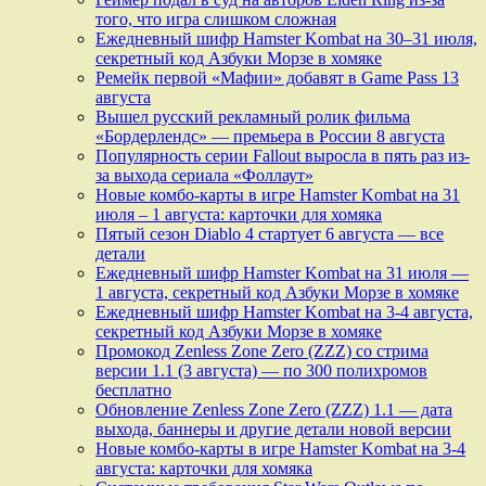
того, что игра слишком сложная
Ежедневный шифр Hamster Kombat на 30–31 июля,
секретный код Азбуки Морзе в хомяке
Ремейк первой «Мафии» добавят в Game Pass 13
августа
Вышел русский рекламный ролик фильма
«Бордерлендс» — премьера в России 8 августа
Популярность серии Fallout выросла в пять раз из-
за выхода сериала «Фоллаут»
Новые комбо-карты в игре Hamster Kombat на 31
июля – 1 августа: карточки для хомяка
Пятый сезон Diablo 4 стартует 6 августа — все
детали
Ежедневный шифр Hamster Kombat на 31 июля —
1 августа, секретный код Азбуки Морзе в хомяке
Ежедневный шифр Hamster Kombat на 3-4 августа,
секретный код Азбуки Морзе в хомяке
Промокод Zenless Zone Zero (ZZZ) со стрима
версии 1.1 (3 августа) — по 300 полихромов
бесплатно
Обновление Zenless Zone Zero (ZZZ) 1.1 — дата
выхода, баннеры и другие детали новой версии
Новые комбо-карты в игре Hamster Kombat на 3-4
августа: карточки для хомяка