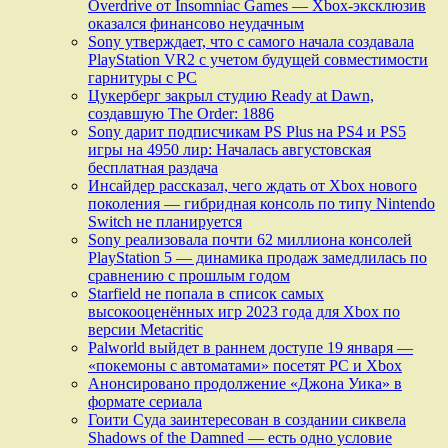
Overdrive от Insomniac Games — Xbox-эксклюзив
оказался финансово неудачным
Sony утверждает, что с самого начала создавала
PlayStation VR2 с учетом будущей совместимости
гарнитуры с PC
Цукерберг закрыл студию Ready at Dawn,
создавшую The Order: 1886
Sony дарит подписчикам PS Plus на PS4 и PS5
игры на 4950 лир: Началась августовская
бесплатная раздача
Инсайдер рассказал, чего ждать от Xbox нового
поколения — гибридная консоль по типу Nintendo
Switch не планируется
Sony реализовала почти 62 миллиона консолей
PlayStation 5 — динамика продаж замедлилась по
сравнению с прошлым годом
Starfield не попала в список самых
высокооценённых игр 2023 года для Xbox по
версии Metacritic
Palworld выйдет в раннем доступе 19 января —
«покемоны с автоматами» посетят PC и Xbox
Анонсировано продолжение «Джона Уика» в
формате сериала
Гоити Суда заинтересован в создании сиквела
Shadows of the Damned — есть одно условие