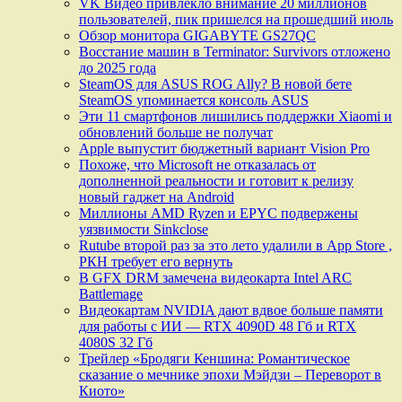
VK Видео привлекло внимание 20 миллионов
пользователей, пик пришелся на прошедший июль
Обзор монитора GIGABYTE GS27QC
Восстание машин в Terminator: Survivors отложено
до 2025 года
SteamOS для ASUS ROG Ally? В новой бете
SteamOS упоминается консоль ASUS
Эти 11 смартфонов лишились поддержки Xiaomi и
обновлений больше не получат
Apple выпустит бюджетный вариант Vision Pro
Похоже, что Microsoft не отказалась от
дополненной реальности и готовит к релизу
новый гаджет на Android
Миллионы AMD Ryzen и EPYC подвержены
уязвимости Sinkclose
Rutube второй раз за это лето удалили в App Store ,
РКН требует его вернуть
В GFX DRM замечена видеокарта Intel ARC
Battlemage
Видеокартам NVIDIA дают вдвое больше памяти
для работы с ИИ — RTX 4090D 48 Гб и RTX
4080S 32 Гб
Трейлер «Бродяги Кеншина: Романтическое
сказание о мечнике эпохи Мэйдзи – Переворот в
Киото»