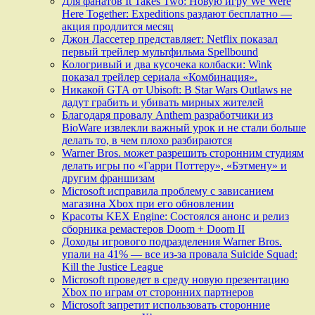
Для фанатов It Takes Two: Новую игру We Were
Here Together: Expeditions раздают бесплатно —
акция продлится месяц
Джон Лассетер представляет: Netflix показал
первый трейлер мультфильма Spellbound
Кологривый и два кусочека колбаски: Wink
показал трейлер сериала «Комбинация».
Никакой GTA от Ubisoft: В Star Wars Outlaws не
дадут грабить и убивать мирных жителей
Благодаря провалу Anthem разработчики из
BioWare извлекли важный урок и не стали больше
делать то, в чем плохо разбираются
Warner Bros. может разрешить сторонним студиям
делать игры по «Гарри Поттеру», «Бэтмену» и
другим франшизам
Microsoft исправила проблему с зависанием
магазина Xbox при его обновлении
Красоты KEX Engine: Состоялся анонс и релиз
сборника ремастеров Doom + Doom II
Доходы игрового подразделения Warner Bros.
упали на 41% — все из-за провала Suicide Squad:
Kill the Justice League
Microsoft проведет в среду новую презентацию
Xbox по играм от сторонних партнеров
Microsoft запретит использовать сторонние