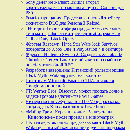
Sony денег не жалеет: Вышла вторая
короткометражка по мотивам шутера Concord для
PS5
Ремейк прощания: Представлен новый трейлер
сюжетного DLC для Persona 3 Reload
«История Тёмного эфира продолжается»: вышел
кинематографический трейлер зомби-режима в
Call of Duty: Black Ops 6
Жертвы Respawn: Игра Star Wars Jedi: Survivor
доберется до Xbox One и PlayStation 4 в сентябре
Ждем на Nintendo Switch 2: Создатель Xenoblade
Chronicles Тецуя Такахаси объявил о разработке
новой масштабной RPG
Разработка завершена: Китайский ролевой экшен
Black Myth: Wukong ушел на «золото»
По стопам Microsoft: Власти США признали
Google монополией
FT: Warner Bros. Discovery может продать долю в
видеоигровом издательстве WB Games
Не переносили: Журналист The Verge рассказал,
когда ждать Xbox-эксклюзив Towerborne
«Майор Гром: Игра» выходит 15 августа на
«Кинопоиске» после провала в кинотеатрах
ПК-геймеры активно предзаказывают Black Myth:
Wukong — китайская игра лидирует по продажам