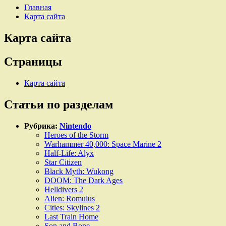
Главная
Карта сайта
Карта сайта
Страницы
Карта сайта
Статьи по разделам
Рубрика:
Nintendo
Heroes of the Storm
Warhammer 40,000: Space Marine 2
Half-Life: Alyx
Star Citizen
Black Myth: Wukong
DOOM: The Dark Ages
Helldivers 2
Alien: Romulus
Cities: Skylines 2
Last Train Home
Son and Bone