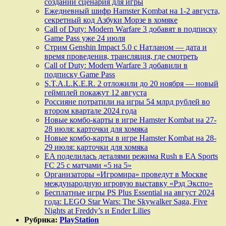
создании сценария для игры
Ежедневный шифр Hamster Kombat на 1-2 августа,
секретный код Азбуки Морзе в хомяке
Call of Duty: Modern Warfare 3 добавят в подписку
Game Pass уже 24 июля
Стрим Genshin Impact 5.0 с Натланом — дата и
время проведения, трансляция, где смотреть
Call of Duty: Modern Warfare 3 добавили в
подписку Game Pass
S.T.A.L.K.E.R. 2 отложили до 20 ноября — новый
геймплей покажут 12 августа
Россияне потратили на игры 54 млрд рублей во
втором квартале 2024 года
Новые комбо-карты в игре Hamster Kombat на 27-
28 июля: карточки для хомяка
Новые комбо-карты в игре Hamster Kombat на 28-
29 июля: карточки для хомяка
EA поделилась деталями режима Rush в EA Sports
FC 25 с матчами «5 на 5»
Организаторы «Игромира» проведут в Москве
международную игровую выставку «Рэд Экспо»
Бесплатные игры PS Plus Essential на август 2024
года: LEGO Star Wars: The Skywalker Saga, Five
Nights at Freddy’s и Ender Lilies
Рубрика:
PlayStation