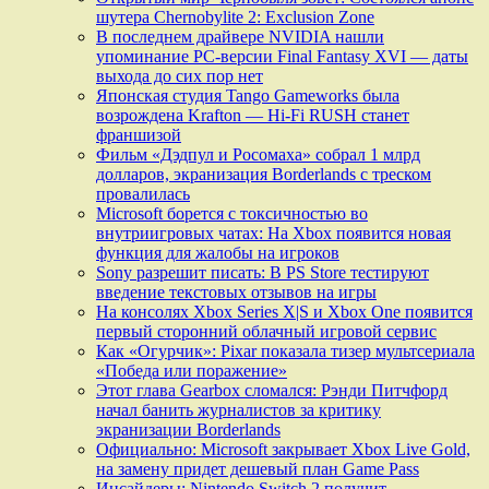
шутера Chernobylite 2: Exclusion Zone
В последнем драйвере NVIDIA нашли
упоминание PC-версии Final Fantasy XVI — даты
выхода до сих пор нет
Японская студия Tango Gameworks была
возрождена Krafton — Hi-Fi RUSH станет
франшизой
Фильм «Дэдпул и Росомаха» собрал 1 млрд
долларов, экранизация Borderlands с треском
провалилась
Microsoft борется с токсичностью во
внутриигровых чатах: На Xbox появится новая
функция для жалобы на игроков
Sony разрешит писать: В PS Store тестируют
введение текстовых отзывов на игры
На консолях Xbox Series X|S и Xbox One появится
первый сторонний облачный игровой сервис
Как «Огурчик»: Pixar показала тизер мультсериала
«Победа или поражение»
Этот глава Gearbox сломался: Рэнди Питчфорд
начал банить журналистов за критику
экранизации Borderlands
Официально: Microsoft закрывает Xbox Live Gold,
на замену придет дешевый план Game Pass
Инсайдеры: Nintendo Switch 2 получит