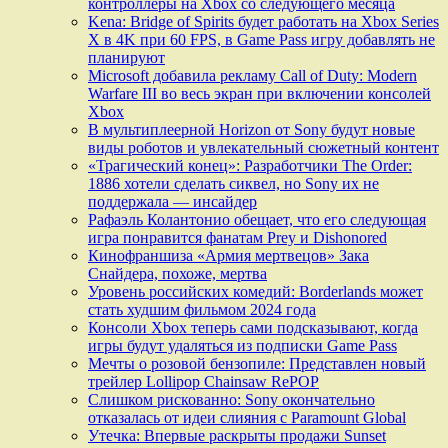
контроллеры на Xbox со следующего месяца
Kena: Bridge of Spirits будет работать на Xbox Series
X в 4K при 60 FPS, в Game Pass игру добавлять не
планируют
Microsoft добавила рекламу Call of Duty: Modern
Warfare III во весь экран при включении консолей
Xbox
В мультиплеерной Horizon от Sony будут новые
виды роботов и увлекательный сюжетный контент
«Трагический конец»: Разработчики The Order:
1886 хотели сделать сиквел, но Sony их не
поддержала — инсайдер
Рафаэль Колантонио обещает, что его следующая
игра понравится фанатам Prey и Dishonored
Кинофраншиза «Армия мертвецов» Зака
Снайдера, похоже, мертва
Уровень российских комедий: Borderlands может
стать худшим фильмом 2024 года
Консоли Xbox теперь сами подсказывают, когда
игры будут удаляться из подписки Game Pass
Мечты о розовой бензопиле: Представлен новый
трейлер Lollipop Chainsaw RePOP
Слишком рискованно: Sony окончательно
отказалась от идеи слияния с Paramount Global
Утечка: Впервые раскрыты продажи Sunset