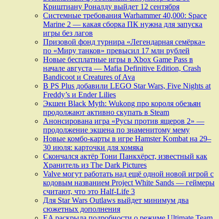
Криштиану Роналду выйдет 12 сентября
Системные требования Warhammer 40,000: Space
Marine 2 — какая сборка ПК нужна для запуска
игры без лагов
Призовой фонд турнира «Легендарная семёрка»
по «Миру танков» превысил 17 млн рублей
Новые бесплатные игры в Xbox Game Pass в
начале августа — Mafia Definitive Edition, Crash
Bandicoot и Creatures of Ava
В PS Plus добавили LEGO Star Wars, Five Nights at
Freddy’s и Ender Lilies
Экшен Black Myth: Wukong про короля обезьян
продолжают активно скупать в Steam
Анонсирована игра «Русы против ящеров 2» —
продолжение экшена по знаменитому мему
Новые комбо-карты в игре Hamster Kombat на 29–
30 июля: карточки для хомяка
Скончался актёр Тони Панкхёрст, известный как
Хранитель из The Dark Pictures
Valve могут работать над ещё одной новой игрой с
кодовым названием Project White Sands — геймеры
считают, что это Half-Life 3
Для Star Wars Outlaws выйдет минимум два
сюжетных дополнения
EA раскрыла подробности о режиме Ultimate Team