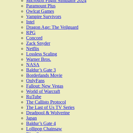
Microsoft Flight Simulator 2024
Paramount Plus
Owlcat Games
Vampire Survivors
Intel
Dragon Age: The Veilguard
RPG
Concord
Zack Snyder
Netflix
Lossless Scaling
Warner Bros.
NASA
Baldur’s Gate 3
Borderlands Movie
OnlyFans
Fallout: New Vegas
World of Warcraft
RuTube
The Callisto Protocol
The Last of Us TV Series
Deadpool & Wolverine
Japan
Baldur’s Gate 4
Lollipop Chainsaw