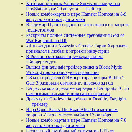
Хитовый рогалик Vampire Survivors выйдет на
PlayStation уже 29 августа — трейлер
Новые комбо-карты в игре Hamster Kombat на 8-9
августа: карточки для хомяка
Владимир Путин подписал законопроект о запрете
трэш-стримов
Раскрыты полные системные требования God of
War Ragnarok на ПК
«Я в ожидании Assassin’s Creed»: Гарик Харламов
признался в любви к игровой индустрии
В России состоялась премьера фильма
«Бордерлендс»
Вышел финальный трейлер экшена Black Myth:
Wukong про китайскую мифологию
1,8 млн предателей Императора: авторы Baldur’s
Gate 3 раскрыли статистику игроков за год
EA рассказала о режиме карьеры в EA Sports FC 25
с женскими лигами и новыми историями
Дракулу из Castlevania добавят в Dead by Daylight
— трейлер
Игра Quiet Place: The Road Ahead по мотивам
хоррора «Тихое место» выйдет 17 октября
Новые комбо-карты в игре Hamster Kombat на 7-8
августа: карточки для хомяка
Бесплатный футбольный симулятор UFL от