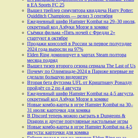
в EA Sports FC 25
Вышел трейлер симулятора квиддича Harry Potter:
Quidditch Champions — релиз 3 сентября
Ежедневный шифр Hamster Kombat на 29–30 июля,
секретный код Азбуки Морзе в хомяке
Съёмки фильма «Пять ночей с Фредди 2»
стартуют в октябре
Продажи консолей в России за первое полугодие
2024 года выросли на 97%
Elden Ring доминирует в чартах Steam полтора
месяца подряд
Вышел тизер второго сезона сериала The Last of Us
Почему по Олимпиаде-2024 в Париже впервые не
сделали большую видеоигру
Вторая бета футсима UFL от Криштиану Роналду
пройдёт со 2 по 4 августа
Ежедневный шифр Hamster Kombat на 4-5 августа,
секретный код Азбуки Морзе в хомяке
Новые комбо-карты в игре Hamster Kombat на 30–
31 июля: карточки для хомяка
В Discord теперь можно сыграть в Dungeons &
Dragons и другие популярные настольные игры
Новые комбо-карты в игре Hamster Kombat на 4-5
августа: карточки для хомяка
Геймер подал в суд на авторов Elden Ring из-за