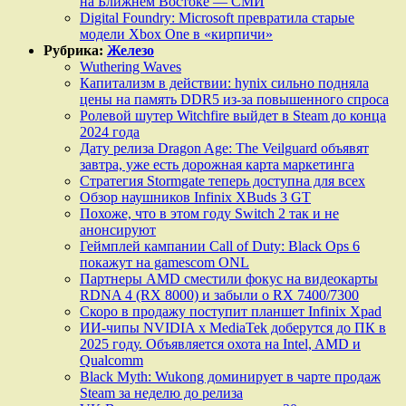
на Ближнем Востоке — СМИ
Digital Foundry: Microsoft превратила старые
модели Xbox One в «кирпичи»
Рубрика:
Железо
Wuthering Waves
Капитализм в действии: hynix сильно подняла
цены на память DDR5 из-за повышенного спроса
Ролевой шутер Witchfire выйдет в Steam до конца
2024 года
Дату релиза Dragon Age: The Veilguard объявят
завтра, уже есть дорожная карта маркетинга
Стратегия Stormgate теперь доступна для всех
Обзор наушников Infinix XBuds 3 GT
Похоже, что в этом году Switch 2 так и не
анонсируют
Геймплей кампании Call of Duty: Black Ops 6
покажут на gamescom ONL
Партнеры AMD сместили фокус на видеокарты
RDNA 4 (RX 8000) и забыли о RX 7400/7300
Скоро в продажу поступит планшет Infinix Xpad
ИИ-чипы NVIDIA x MediaTek доберутся до ПК в
2025 году. Объявляется охота на Intel, AMD и
Qualcomm
Black Myth: Wukong доминирует в чарте продаж
Steam за неделю до релиза