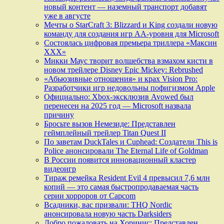
новый контент — наземный транспорт добавят
уже в августе
Мечты о StarCraft 3: Blizzard и King создали новую
команду для создания игр АА-уровня для Microsoft
Состоялась цифровая премьера триллера «Максин
ХХХ»
Микки Маус творит волшебства взмахом кисти в
новом трейлере Disney Epic Mickey: Rebrushed
«Абьюзивные отношения» и крах Vision Pro:
Разработчики игр недовольны пофигизмом Apple
Официально: Xbox-эксклюзив Avowed был
перенесен на 2025 год — Microsoft назвала
причину
Бросьте вызов Немезиде: Представлен
геймплейный трейлер Titan Quest II
По заветам DuckTales и Cuphead: Создатели This is
Police анонсировали The Eternal Life of Goldman
В России появится инновационный кластер
видеоигр
Тираж ремейка Resident Evil 4 превысил 7,6 млн
копий — это самая быстропродаваемая часть
серии хорроров от Capcom
Всадники, вас призвали: THQ Nordic
анонсировала новую часть Darksiders
Добро пожаловать на Хоринис: Представлен