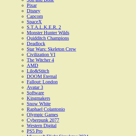
Pixar
Disney
Capcom
SpaceX
S.T.A.L.K.E.R. 2
Monster Hunter Wilds
Quidditch Champions
Deadlock
Star Wars: Skeleton Crew
Civilization VI
The Witcher 4
AMD
Lilo&Stitch
DOOM Eternal
Fallout: London
Avatar 3
Software
Kingmakers
Snow White
Raphael Colantonio
Olympic Games
Cyberpunk 2077
Western Digital
PS5 Pro