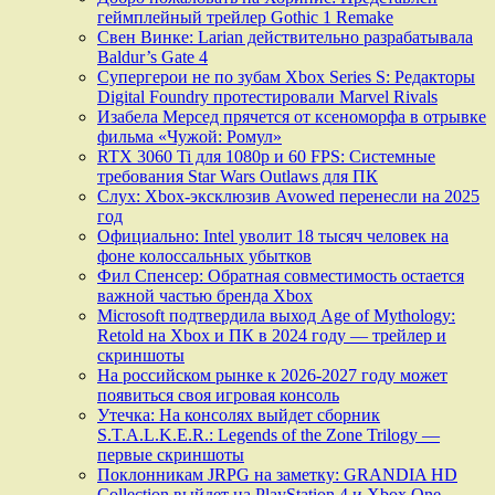
геймплейный трейлер Gothic 1 Remake
Свен Винке: Larian действительно разрабатывала
Baldur’s Gate 4
Супергерои не по зубам Xbox Series S: Редакторы
Digital Foundry протестировали Marvel Rivals
Изабела Мерсед прячется от ксеноморфа в отрывке
фильма «Чужой: Ромул»
RTX 3060 Ti для 1080p и 60 FPS: Системные
требования Star Wars Outlaws для ПК
Слух: Xbox-эксклюзив Avowed перенесли на 2025
год
Официально: Intel уволит 18 тысяч человек на
фоне колоссальных убытков
Фил Спенсер: Обратная совместимость остается
важной частью бренда Xbox
Microsoft подтвердила выход Age of Mythology:
Retold на Xbox и ПК в 2024 году — трейлер и
скриншоты
На российском рынке к 2026-2027 году может
появиться своя игровая консоль
Утечка: На консолях выйдет сборник
S.T.A.L.K.E.R.: Legends of the Zone Trilogy —
первые скриншоты
Поклонникам JRPG на заметку: GRANDIA HD
Collection выйдет на PlayStation 4 и Xbox One