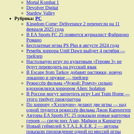
Mortal Kombat 1
Devolver Digital
Stardew Valley
Рубрика:
PC
Kingdom Come: Deliverance 2 перенесли на 11
февраля 2025 года
В EA Sports FC 25 появится журналист Фабрицио
Романо
Бесплатные игры PS Plus в августе 2024 года
Ремейк хоррора Until Dawn выйдет 4 октября —
трейлер
Настольную игру по культовым «Героям 3» не
будут переводить на русский язык
В Escape from Tarkov добавят растяжки, новую
локацию и оружие — трейлер
Режиссёр фильма «Чужой: Ромул» сильно
вдохновлялся хоррором Alien: Isolation
В России могут запретить игру Last Train Home —
этого требует прокуратура
По хоррору «Хэллоуин» делают две игры — над
одной трудится режиссёр фильма Джон Карпентер
Авторы EA Sports FC 25 показали новые карточки
героев — среди них Азар, Майкон и Каррагер
Новый геймплей S.T.A.L.K.E.R. 2 — авторы
показали прохождение одной из миссий игры