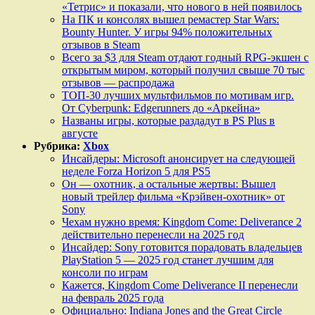
«Тетрис» и показали, что нового в ней появилось
На ПК и консолях вышел ремастер Star Wars:
Bounty Hunter. У игры 94% положительных
отзывов в Steam
Всего за $3 для Steam отдают годный RPG-экшен с
открытым миром, который получил свыше 70 тыс
отзывов — распродажа
ТОП-30 лучших мультфильмов по мотивам игр.
От Cyberpunk: Edgerunners до «Аркейна»
Названы игры, которые раздадут в PS Plus в
августе
Рубрика:
Xbox
Инсайдеры: Microsoft анонсирует на следующей
неделе Forza Horizon 5 для PS5
Он — охотник, а остальные жертвы: Вышел
новый трейлер фильма «Крэйвен-охотник» от
Sony
Чехам нужно время: Kingdom Come: Deliverance 2
действительно перенесли на 2025 год
Инсайдер: Sony готовится порадовать владельцев
PlayStation 5 — 2025 год станет лучшим для
консоли по играм
Кажется, Kingdom Come Deliverance II перенесли
на февраль 2025 года
Официально: Indiana Jones and the Great Circle