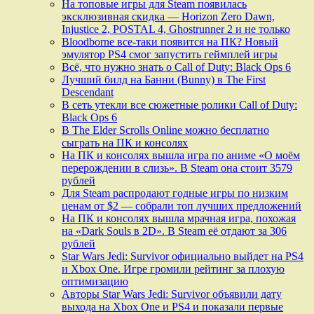
На топовые игры для Steam появилась
эксклюзивная скидка — Horizon Zero Dawn,
Injustice 2, POSTAL 4, Ghostrunner 2 и не только
Bloodborne все-таки появится на ПК? Новый
эмулятор PS4 смог запустить геймплей игры
Всё, что нужно знать о Call of Duty: Black Ops 6
Лучший билд на Банни (Bunny) в The First
Descendant
В сеть утекли все сюжетные ролики Call of Duty:
Black Ops 6
В The Elder Scrolls Online можно бесплатно
сыграть на ПК и консолях
На ПК и консолях вышла игра по аниме «О моём
перерождении в слизь». В Steam она стоит 3579
рублей
Для Steam распродают годные игры по низким
ценам от $2 — собрали топ лучших предложений
На ПК и консолях вышла мрачная игра, похожая
на «Dark Souls в 2D». В Steam её отдают за 306
рублей
Star Wars Jedi: Survivor официально выйдет на PS4
и Xbox One. Игре громили рейтинг за плохую
оптимизацию
Авторы Star Wars Jedi: Survivor объявили дату
выхода на Xbox One и PS4 и показали первые