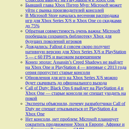
Бывший глава Xbox Питер Мур: Microsoft может
уйти с рынка производителей консолей
В Microsoft Store началась весенняя распродажа
игр для Xbox Series X|S и Xbox One со скидками
до 75%
Обратная совместимость очень важна: Microsoft
пообещала сохранить библиотеку Xbox для
будущих поколений игроков
Дождались: Fallout 4 совсем скоро получит
нативную версию для Xbox Series X|S и PlayStation
5 — с 60 FPS и высоким разрешением
Конец эпохи: Assassin’s Creed Shadows не выйдет
на Xbox One и PlayStation 4 — впервые с 2013 года
cерия пропустит старые консоли
Обновления для игр на Xbox Series X|S можно
будет скачивать до официального выхода
Call of Duty: Black Ops 6 выйдет на PlayStation 4 и
Xbox One — старые консоли не спешат уходить на
покой
Эксперты объяснили, почему разработчики Call of
Duty не спешат отказываться от PlayStation 4 и
Xbox One
Нет консоли, нет проблем: Microsoft планирует
сократить продвижение Xbox в Европе, Африке и