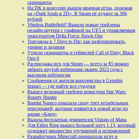
скриншоты
На ПК и консолях вышла мрачная игры, похожая
на «Dark Souls в 2D». В Steam её отдают за 306
рублей
Убийца Battlefield? Вышли новые трейлеры
онлайн-шутера с графикой на UE5 и управляемым
транспортом Delta Force: Hawk Ops
Торговцы в 7 Days to Die: как разблокировать,
уровни и задания
Утекли скриншоты и геймплей Call of Duty: Black
Ops 6
Распродажа игр для Steam — всего за $5 можно
забрать крутой киберпанк-экшен 2023 года с
высоким рейтингом
Сообщения от жителя королевства в Genshin
Impact — где найти все сундуки
Вышел релизный трейлер ремастера Star Wars:
Bounty Hunter
Bandai Namco показала сразу трех играбельных
персонажей, которые появятся в новой игре по
аниме «Блич»
Вышла бесплатная демоверсия Visions of Mana
Для Elden Ring вышел большой патч 1.13, который
содержит множество улучшений и исправлений
Разработчики Minecraft превратили игру в