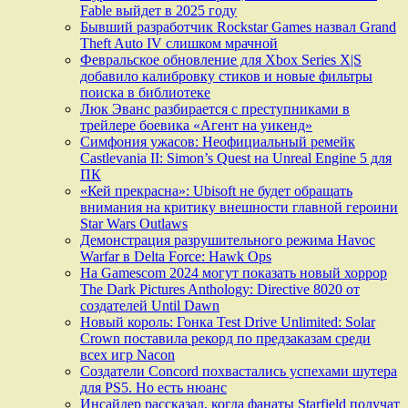
Fable выйдет в 2025 году
Бывший разработчик Rockstar Games назвал Grand
Theft Auto IV слишком мрачной
Февральское обновление для Xbox Series X|S
добавило калибровку стиков и новые фильтры
поиска в библиотеке
Люк Эванс разбирается с преступниками в
трейлере боевика «Агент на уикенд»
Симфония ужасов: Неофициальный ремейк
Castlevania II: Simon’s Quest на Unreal Engine 5 для
ПК
«Кей прекрасна»: Ubisoft не будет обращать
внимания на критику внешности главной героини
Star Wars Outlaws
Демонстрация разрушительного режима Havoc
Warfar в Delta Force: Hawk Ops
На Gamescom 2024 могут показать новый хоррор
The Dark Pictures Anthology: Directive 8020 от
создателей Until Dawn
Новый король: Гонка Test Drive Unlimited: Solar
Crown поставила рекорд по предзаказам среди
всех игр Nacon
Создатели Concord похвастались успехами шутера
для PS5. Но есть нюанс
Инсайдер рассказал, когда фанаты Starfield получат