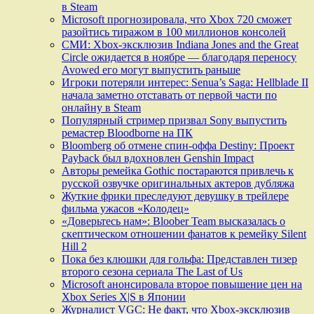
в Steam
Microsoft прогнозировала, что Xbox 720 сможет
разойтись тиражом в 100 миллионов консолей
СМИ: Xbox-эксклюзив Indiana Jones and the Great
Circle ожидается в ноябре — благодаря переносу
Avowed его могут выпустить раньше
Игроки потеряли интерес: Senua’s Saga: Hellblade II
начала заметно отставать от первой части по
онлайну в Steam
Популярный стример призвал Sony выпустить
ремастер Bloodborne на ПК
Bloomberg об отмене спин-оффа Destiny: Проект
Payback был вдохновлен Genshin Impact
Авторы ремейка Gothic постараются привлечь к
русской озвучке оригинальных актеров дубляжа
Жуткие фрики преследуют девушку в трейлере
фильма ужасов «Колодец»
«Доверьтесь нам»: Bloober Team высказалась о
скептическом отношении фанатов к ремейку Silent
Hill 2
Пока без клюшки для гольфа: Представлен тизер
второго сезона сериала The Last of Us
Microsoft анонсировала второе повышение цен на
Xbox Series X|S в Японии
Журналист VGC: Не факт, что Xbox-эксклюзив