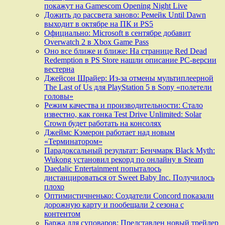
покажут на Gamescom Opening Night Live
Дожить до рассвета заново: Ремейк Until Dawn
выходит в октябре на ПК и PS5
Официально: Microsoft в сентябре добавит
Overwatch 2 в Xbox Game Pass
Оно все ближе и ближе: На странице Red Dead
Redemption в PS Store нашли описание PC-версии
вестерна
Джейсон Шрайер: Из-за отмены мультиплеерной
The Last of Us для PlayStation 5 в Sony «полетели
головы»
Режим качества и производительности: Стало
известно, как гонка Test Drive Unlimited: Solar
Crown будет работать на консолях
Джеймс Кэмерон работает над новым
«Терминатором»
Парадоксальный результат: Бенчмарк Black Myth:
Wukong установил рекорд по онлайну в Steam
Daedalic Entertainment попыталось
дистанцироваться от Sweet Baby Inc. Получилось
плохо
Оптимистичненько: Создатели Concord показали
дорожную карту и пообещали 2 сезона с
контентом
Баржа для суповаров: Представлен новый трейлер