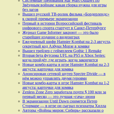
Системные требования Star Wars Outlaws по
Звёздным войнам: какая сборка нужна для игры
без лагов
Вышел русский ТВ-ролик фильма «Бордерлендс»
к скорой премьере экранизации
Первый в истории Всероссийский фестиваль
цифрового спорта стартует в Санкт-Петербурге
Журнал Game Informer закроют — это было
старейшее издание о видеоиграх
Ежедневный шифр Hamster Kombat на 2-3 августа,
секретный код Азбуки Морзе в хомяке
Вышел трейлер с геймплеем Gothic 1 Remake
Вторая бета футсима UFL на PS5 и Xbox Series:
когда пройдёт, где играть, когда закончится
Новые комбо-карты в игре Hamster Kombat на 2-3
августа: карточки для хомяка
Анонсирован сетевой шутер Spectre Divide — в
нём можно управлять двумя героями
Новые комбо-карты в игре Hamster Kombat на 1-2
августа: карточки для хомяка
Zenless Zone Zero заработала почти $ 100 млн за
первый месяц — это лучшая «гача» июня
В экранизации Until Dawn снимется Петер
Стормаре — в игре он сыграл психиатра Хилла
Авторы «Войны миров: Сибирь» рассказали о