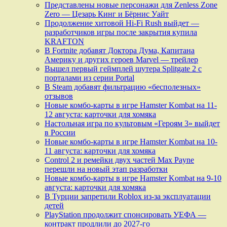
Представлены новые персонажи для Zenless Zone
Zero — Цезарь Кинг и Бёрнис Уайт
Продолжение хитовой Hi-Fi Rush выйдет —
разработчиков игры после закрытия купила
KRAFTON
В Fortnite добавят Доктора Дума, Капитана
Америку и других героев Marvel — трейлер
Вышел первый геймплей шутера Splitgate 2 с
порталами из серии Portal
В Steam добавят фильтрацию «бесполезных»
отзывов
Новые комбо-карты в игре Hamster Kombat на 11-
12 августа: карточки для хомяка
Настольная игра по культовым «Героям 3» выйдет
в России
Новые комбо-карты в игре Hamster Kombat на 10-
11 августа: карточки для хомяка
Control 2 и ремейки двух частей Max Payne
перешли на новый этап разработки
Новые комбо-карты в игре Hamster Kombat на 9-10
августа: карточки для хомяка
В Турции запретили Roblox из-за эксплуатации
детей
PlayStation продолжит спонсировать УЕФА —
контракт продлили до 2027-го