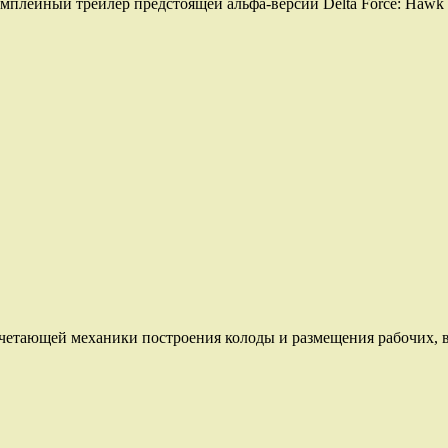
ймплейный трейлер предстоящей альфа-версии Delta Force: Hawk 
четающей механики построения колоды и размещения рабочих, вы