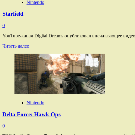
Nintendo
Starfield
0
YouTube-канал Digital Dreams опубликовал впечатляющее видео
Прочитать
Читать далее
больше
о
Starfield
Nintendo
Delta Force: Hawk Ops
0