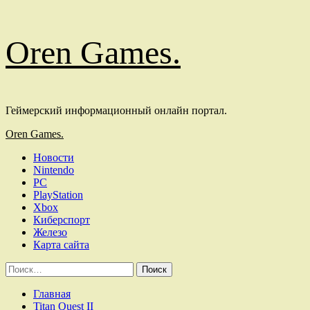
Перейти
Oren Games.
к
содержимому
Геймерский информационный онлайн портал.
Основное
Oren Games.
меню
Новости
Nintendo
PC
PlayStation
Xbox
Киберспорт
Железо
Карта сайта
Найти:
Главная
Titan Quest II