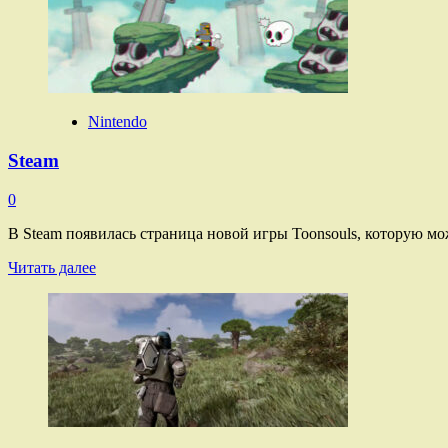
Nintendo
Steam
0
В Steam появилась страница новой игры Toonsouls, которую мож
Прочитать
Читать далее
больше
о
Steam