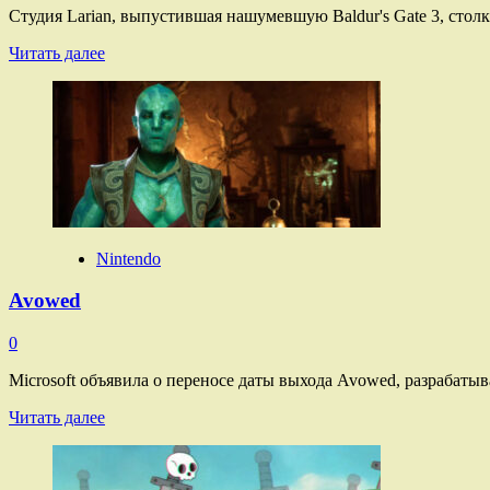
Студия Larian, выпустившая нашумевшую Baldur's Gate 3, столк
Прочитать
Читать далее
больше
о
Larian
Studios
Nintendo
Avowed
0
Microsoft объявила о переносе даты выхода Avowed, разрабатыва
Прочитать
Читать далее
больше
о
Avowed