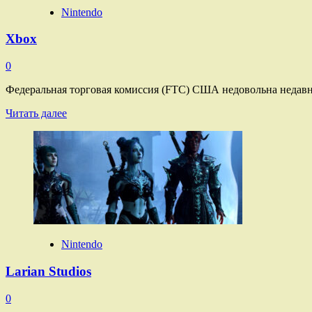
Nintendo
Xbox
0
Федеральная торговая комиссия (FTC) США недовольна недавн
Прочитать
Читать далее
больше
о
Xbox
Nintendo
Larian Studios
0