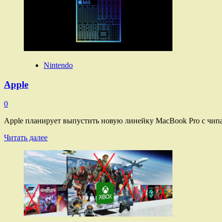
Legend
of
Zelda:
Echoes
of
Wisdom
Nintendo
Apple
0
Apple планирует выпустить новую линейку MacBook Pro с чипа
Прочитать
Читать далее
больше
о
Apple