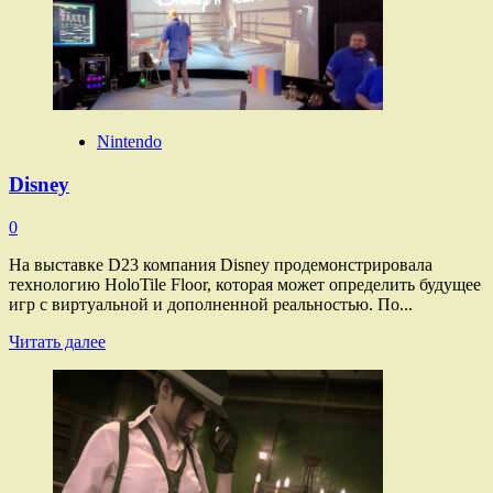
Nintendo
Disney
0
На выставке D23 компания Disney продемонстрировала
технологию HoloTile Floor, которая может определить будущее
игр с виртуальной и дополненной реальностью. По...
Прочитать
Читать далее
больше
о
Disney