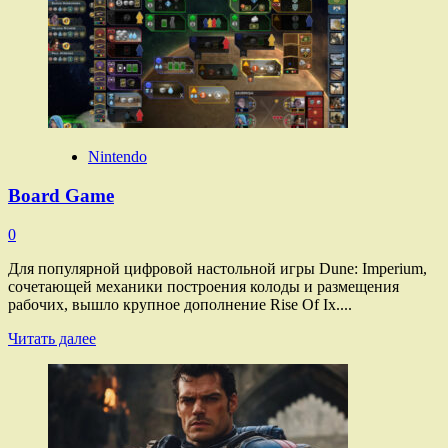
о
Инсайдер
рассказал,
когда
фанаты
Starfield
получат
новый
контент
Nintendo
—
наземный
Board Game
транспорт
добавят
0
уже
в
Для популярной цифровой настольной игры Dune: Imperium,
августе
сочетающей механики построения колоды и размещения
рабочих, вышло крупное дополнение Rise Of Ix....
Прочитать
Читать далее
больше
о
Board
Game