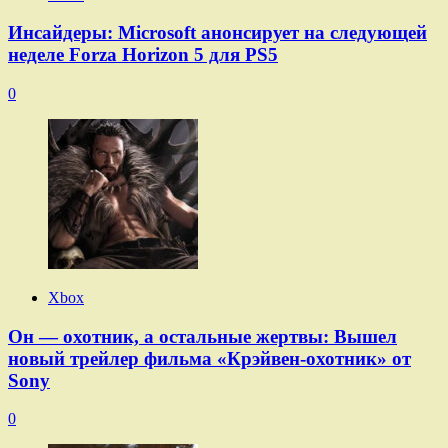
Инсайдеры: Microsoft анонсирует на следующей
неделе Forza Horizon 5 для PS5
0
Xbox
Он — охотник, а остальные жертвы: Вышел
новый трейлер фильма «Крэйвен-охотник» от
Sony
0