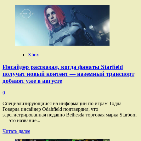
больше
о
Delta
Force:
Hawk
Ops
Xbox
Инсайдер рассказал, когда фанаты Starfield
получат новый контент — наземный транспорт
добавят уже в августе
0
Специализирующийся на информации по играм Тодда
Говарда инсайдер Odahfield подтвердил, что
зарегистрированная недавно Bethesda торговая марка Starborn
— это название...
Прочитать
Читать далее
больше