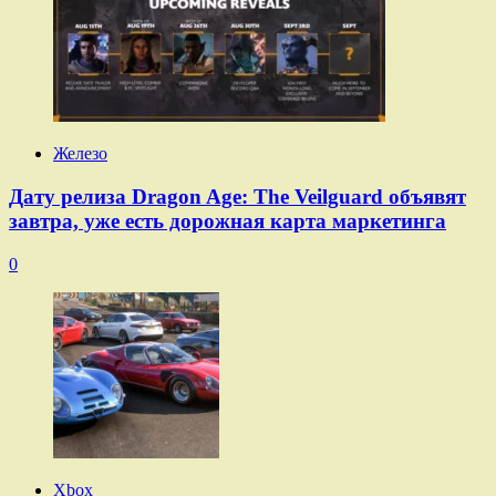
Железо
Дату релиза Dragon Age: The Veilguard объявят
завтра, уже есть дорожная карта маркетинга
0
Xbox