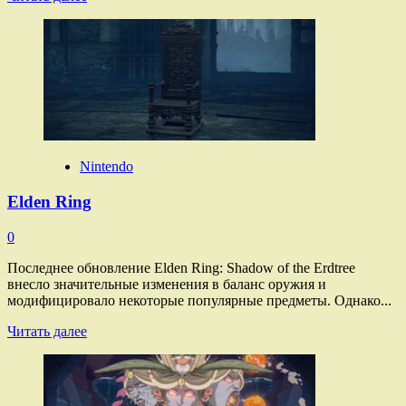
больше
о
Star
Wars:
Skeleton
Crew
Nintendo
Elden Ring
0
Последнее обновление Elden Ring: Shadow of the Erdtree
внесло значительные изменения в баланс оружия и
модифицировало некоторые популярные предметы. Однако...
Прочитать
Читать далее
больше
о
Elden
Ring