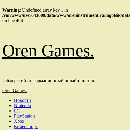
Warning
: Undefined array key 1 in
/var/www/user643609/data/www/oreninstrument.ru/ingotsik/d
on line
464
Перейти
к
содержимому
Oren Games.
Геймерский информационный онлайн портал.
Основное
Oren Games.
меню
Новости
Nintendo
PC
PlayStation
Xbox
Киберспорт