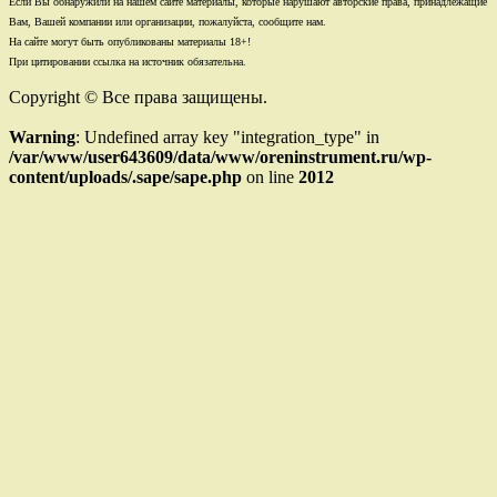
Если Вы обнаружили на нашем сайте материалы, которые нарушают авторские права, принадлежащие
Вам, Вашей компании или организации, пожалуйста, сообщите нам.
На сайте могут быть опубликованы материалы 18+!
При цитировании ссылка на источник обязательна.
Copyright © Все права защищены.
Warning
: Undefined array key "integration_type" in
/var/www/user643609/data/www/oreninstrument.ru/wp-
content/uploads/.sape/sape.php
on line
2012