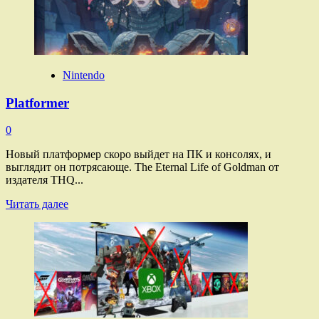
Nintendo
Platformer
0
Новый платформер скоро выйдет на ПК и консолях, и
выглядит он потрясающе. The Eternal Life of Goldman от
издателя THQ...
Прочитать
Читать далее
больше
о
Platformer