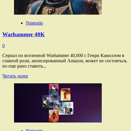
Nintendo
Warhammer 40K
0
Сериал по вселенной Warhammer 40,000 с Генри Кавиллом в
главной роли, анонсированный Amazon, может не состояться,
но еще рано ставить...
Прочитать
Читать далее
больше
о
Warhammer
40K
Nintendo