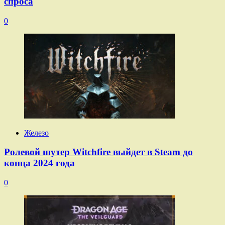
спроса
0
Железо
Ролевой шутер Witchfire выйдет в Steam до
конца 2024 года
0