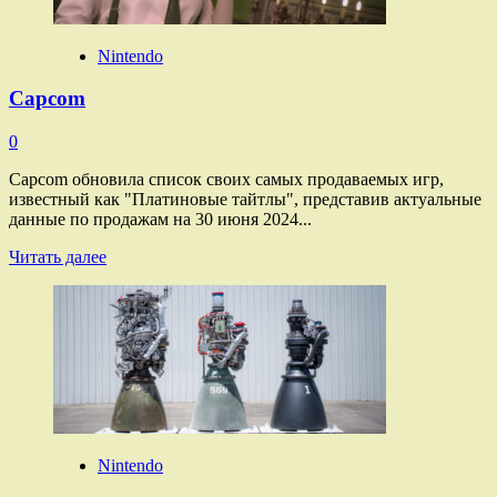
Nintendo
Capcom
0
Capcom обновила список своих самых продаваемых игр,
известный как "Платиновые тайтлы", представив актуальные
данные по продажам на 30 июня 2024...
Прочитать
Читать далее
больше
о
Capcom
Nintendo