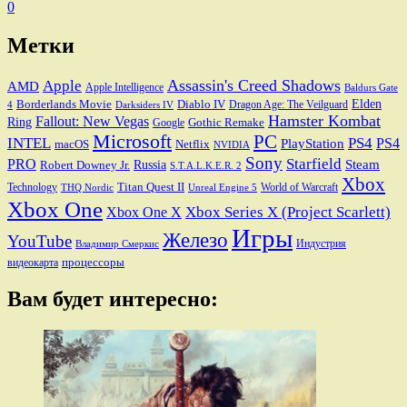
0
Метки
Assassin's Creed Shadows
Apple
AMD
Apple Intelligence
Baldurs Gate
Elden
Borderlands Movie
Diablo IV
Dragon Age: The Veilguard
Darksiders IV
4
Hamster Kombat
Fallout: New Vegas
Ring
Gothic Remake
Google
Microsoft
PC
INTEL
PS4
PS4
PlayStation
macOS
Netflix
NVIDIA
Sony
PRO
Starfield
Steam
Robert Downey Jr.
Russia
S.T.A.L.K.E.R. 2
Xbox
Titan Quest II
Technology
World of Warcraft
THQ Nordic
Unreal Engine 5
Xbox One
Xbox Series X (Project Scarlett)
Xbox One X
Игры
Железо
YouTube
Индустрия
Владимир Смеркис
процессоры
видеокарта
Вам будет интересно: