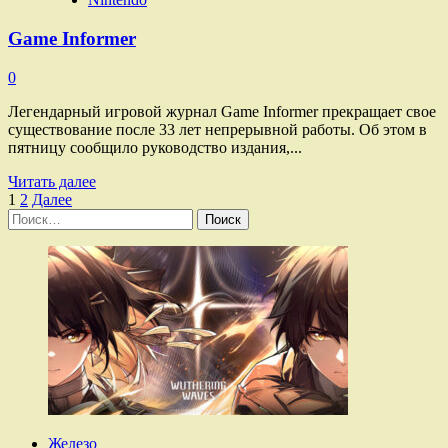
Game Informer
0
Легендарный игровой журнал Game Informer прекращает свое
существование после 33 лет непрерывной работы. Об этом в
пятницу сообщило руководство издания,...
Прочитать
Читать далее
Пагинация
больше
1
2
Далее
Найти:
о
записей
Game
Informer
Железо