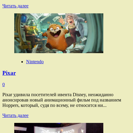
Прочитать
Читать далее
больше
о
Son
and
Bone
Nintendo
Pixar
0
Pixar удивила посетителей ивента Disney, неожиданно
анонсировав новый анимационный фильм под названием
Hoppers, который, судя по всему, не относится ни...
Прочитать
Читать далее
больше
о
Pixar