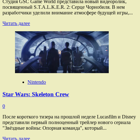
Студия GSC Game World представила новый видеоролик,
посвященный S.T.A.L.K.E.R. 2: Серце Чорнобиля. В нем
разработчики уделили внимание атмосфере будущей игры,...
Прочитать
Читать далее
больше
о
S.T.A.L.K.E.R.
2
Nintendo
Star Wars: Skeleton Crew
0
После короткого тизера на прошлой неделе Lucasfilm и Disney
представили первый полноценный трейлер нового сериала
"Звёздные войны: Опорная команда", который...
Прочитать
Читать далее