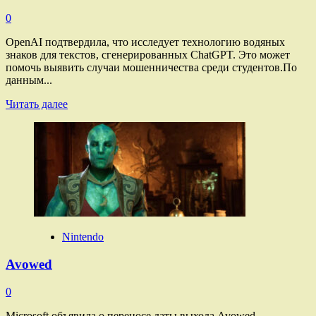
0
OpenAI подтвердила, что исследует технологию водяных
знаков для текстов, сгенерированных ChatGPT. Это может
помочь выявить случаи мошенничества среди студентов.По
данным...
Прочитать
Читать далее
больше
о
ChatGPT
Nintendo
Avowed
0
Microsoft объявила о переносе даты выхода Avowed,