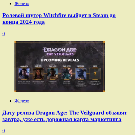
Железо
Ролевой шутер Witchfire выйдет в Steam до
конца 2024 года
0
Железо
Дату релиза Dragon Age: The Veilguard объявят
завтра, уже есть дорожная карта маркетинга
0