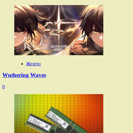
Железо
Wuthering Waves
0