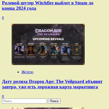
Ролевой шутер Witchfire выйдет в Steam до
конца 2024 года
0
Железо
Дату релиза Dragon Age: The Veilguard объявят
завтра, уже есть дорожная карта маркетинга
0
Найти: