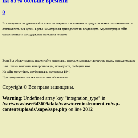
на 85% больше времени
0
Все материалы на данном сайте взяты из открытых источников и предоставляются исключительно в
ознакомительных целях. Права на материалы принадлежат их владельцам. Администрация сайта
ответственности за содержание материала не несет.
Если Вы обнаружили на нашем сайте материалы, которые нарушают авторские права, принадлежащие
Вам, Вашей компании или организации, пожалуйста, сообщите нам.
На сайте могут быть опубликованы материалы 18+!
При цитировании ссылка на источник обязательна.
Copyright © Все права защищены.
Warning
: Undefined array key "integration_type" in
/var/www/user643609/data/www/oreninstrument.ru/wp-
content/uploads/.sape/sape.php
on line
2012