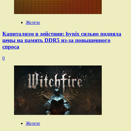
Железо
Капитализм в действии: hynix сильно подняла
цены на память DDR5 из-за повышенного
спроса
0
Железо