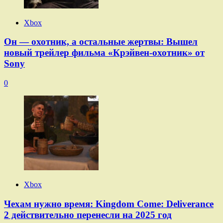
Xbox
Он — охотник, а остальные жертвы: Вышел
новый трейлер фильма «Крэйвен-охотник» от
Sony
0
Xbox
Чехам нужно время: Kingdom Come: Deliverance
2 действительно перенесли на 2025 год