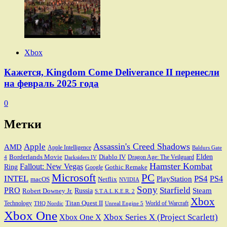
Xbox
Кажется, Kingdom Come Deliverance II перенесли
на февраль 2025 года
0
Метки
Assassin's Creed Shadows
Apple
AMD
Apple Intelligence
Baldurs Gate
Elden
Borderlands Movie
Diablo IV
Dragon Age: The Veilguard
Darksiders IV
4
Hamster Kombat
Fallout: New Vegas
Ring
Gothic Remake
Google
Microsoft
PC
INTEL
PS4
PS4
PlayStation
macOS
Netflix
NVIDIA
Sony
PRO
Starfield
Steam
Robert Downey Jr.
Russia
S.T.A.L.K.E.R. 2
Xbox
Titan Quest II
Technology
World of Warcraft
THQ Nordic
Unreal Engine 5
Xbox One
Xbox Series X (Project Scarlett)
Xbox One X