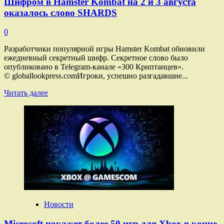
Шифром в Hamster Kombat на 2 и 3 августа
оказалось слово SHARDS
0
Разработчики популярной игры Hamster Kombat обновили
ежедневный секретный шифр. Секретное слово было
опубликовано в Telegram-канале «300 Криптанцев».
© globallookpress.comИгроки, успешно разгадавшие...
Прочитать
Читать далее
больше
о
Шифром
в Hamster
Kombat
на 2 и 3 августа
оказалось
слово
SHARDS
Новости
Microsoft покажет более 50 игр для Xbox в конце