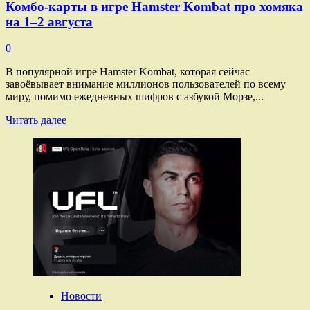
Комбо-карты в игре Hamster Kombat про хомяка
на 1–2 августа
0
В популярной игре Hamster Kombat, которая сейчас
завоёвывает внимание миллионов пользователей по всему
миру, помимо ежедневных шифров с азбукой Морзе,...
Прочитать
Читать далее
больше
о
Комбо-
карты
в игре
Hamster
Kombat
про
хомяка
на 1–
2
августа
Новости