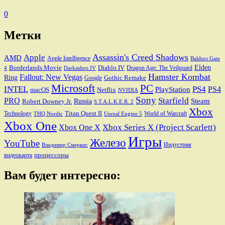
0
Метки
Assassin's Creed Shadows
Apple
AMD
Apple Intelligence
Baldurs Gate
Elden
Borderlands Movie
Diablo IV
Dragon Age: The Veilguard
Darksiders IV
4
Hamster Kombat
Fallout: New Vegas
Ring
Gothic Remake
Google
Microsoft
PC
INTEL
PS4
PS4
PlayStation
macOS
Netflix
NVIDIA
Sony
PRO
Starfield
Steam
Robert Downey Jr.
Russia
S.T.A.L.K.E.R. 2
Xbox
Titan Quest II
Technology
World of Warcraft
THQ Nordic
Unreal Engine 5
Xbox One
Xbox Series X (Project Scarlett)
Xbox One X
Игры
Железо
YouTube
Индустрия
Владимир Смеркис
процессоры
видеокарта
Вам будет интересно: