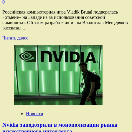
0
Российская компьютерная игра Vladik Brutal подверглась
«отмене» на Западе из-за использования советской
символики. Об этом разработчик игры Владислав Мещеряков
рассказал...
Прочитать
Читать далее
больше
о
Разработчик
российской
игры
рассказал
о ее «отмене»
на Западе
Новости
Nvidia заподозрили в монополизации рынка
искусственного интеллекта