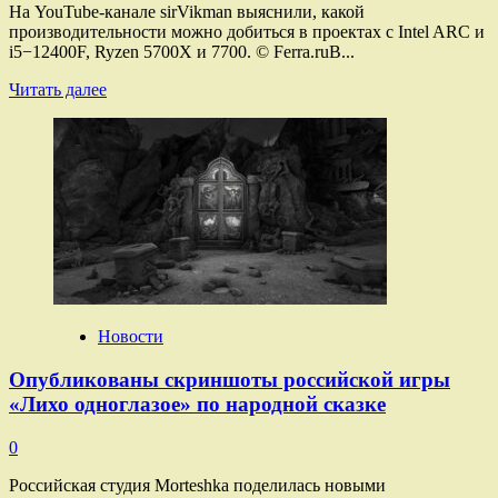
На YouTube-канале sirVikman выяснили, какой
производительности можно добиться в проектах с Intel ARC и
i5−12400F, Ryzen 5700X и 7700. © Ferra.ruВ...
Прочитать
Читать далее
больше
о
Правда ли,
что
видеокарты
Intel
Arc
работают
медленнее
в паре
с процессорами
AMD
Новости
Опубликованы скриншоты российской игры
«Лихо одноглазое» по народной сказке
0
Российская студия Morteshka поделилась новыми