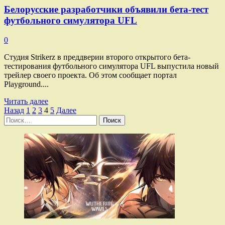
Белорусские разработчики объявили бета-тест
футбольного симулятора UFL
0
Студия Strikerz в преддверии второго открытого бета-
тестирования футбольного симулятора UFL выпустила новый
трейлер своего проекта. Об этом сообщает портал
Playground....
Прочитать
Читать далее
Пагинация
больше
Назад
1
2
3
4
5
Далее
Найти:
о
записей
Белорусские
разработчики
объявили
бета-
тест
футбольного
симулятора
UFL