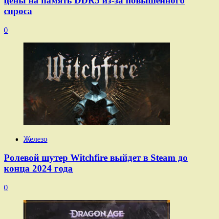
цены на память DDR5 из-за повышенного
спроса
0
Железо
Ролевой шутер Witchfire выйдет в Steam до
конца 2024 года
0