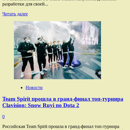
разработки для своей...
Прочитать
Читать далее
больше
о
В России
разработают
игру
по мотивам
«Войны
миров»
Новости
Team Spirit прошла в гранд-финал топ-турнира
Clavision: Snow Ruyi по Dota 2
0
Российская Team Spirit прошла в гранд-финал топ-турнира