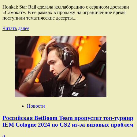
Honkai: Star Rail сделала коллаборацию с сервисом доставки
«Самокат». В ее рамках в продажу на ограниченное время
поступили тематические десерты...
Прочитать
Читать далее
больше
о
Honkai:
Star
Rail
и «Самокат»
выпустили
тематические
десерты
с героями
игры
Новости
Российская BetBoom Team пропустит топ-турнир
IEM Cologne 2024 по CS2 из-за визовых проблем
0