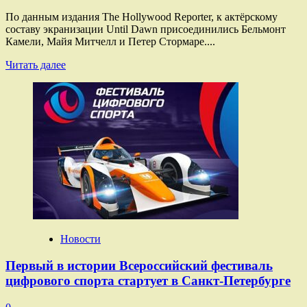
По данным издания The Hollywood Reporter, к актёрскому
составу экранизации Until Dawn присоединились Бельмонт
Камели, Майя Митчелл и Петер Стормаре....
Прочитать
Читать далее
больше
о
В экранизации
Until
Dawn
сыграет
Петер
Стормаре
— он
Новости
Первый в истории Всероссийский фестиваль
цифрового спорта стартует в Санкт-Петербурге