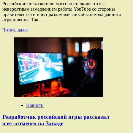
Российские пользователи массово сталкиваются с
невероятным замедлением работы YouTube со стороны
правительства и ищут различные способы обхода данного
ограничения. Так,...
Прочитать
Читать далее
больше
о
Замедление
YouTube
в России
смогли
обойти
с помощью
Garry’s
Mod
Новости
Разработчик российской игры рассказал
о ее «отмене» на Западе