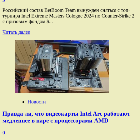
Российский состав BetBoom Team вынужден сняться с топ-
турнира Intel Extreme Masters Cologne 2024 по Counter-Strike 2
с призовым фондом $...
Прочитать
Читать далее
больше
о
Российская
BetBoom
Team
пропустит
топ-
турнир
IEM
Cologne
2024
по CS2
Новости
из-
за
Правда ли, что видеокарты Intel Arc работают
визовых
медленнее в паре с процессорами AMD
проблем
0