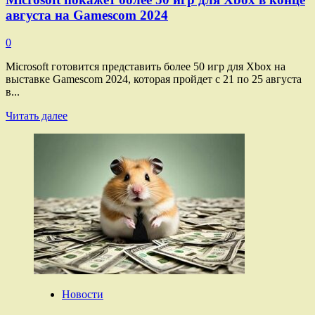
августа на Gamescom 2024
0
Microsoft готовится представить более 50 игр для Xbox на
выставке Gamescom 2024, которая пройдет с 21 по 25 августа
в...
Прочитать
Читать далее
больше
о
Microsoft
покажет
более
50 игр
для
Xbox
в конце
августа
на Gamescom
2024
Новости