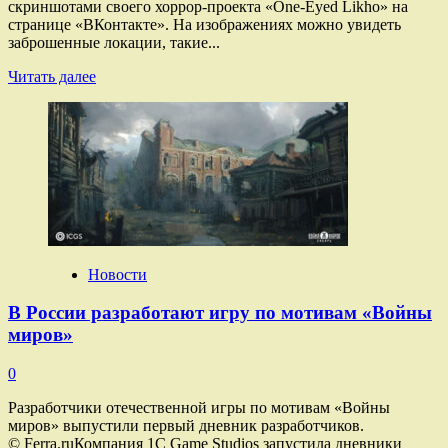
скриншотами своего хоррор-проекта «One-Eyed Likho» на
странице «ВКонтакте». На изображениях можно увидеть
заброшенные локации, такие...
Прочитать
Читать далее
больше
о
Опубликованы
скриншоты
российской
игры
«Лихо
одноглазое»
по народной
сказке
Новости
В России разработают игру по мотивам «Войны
миров»
0
Разработчики отечественной игры по мотивам «Войны
миров» выпустили первый дневник разработчиков.
© Ferra.ruКомпания 1C Game Studios запустила дневники