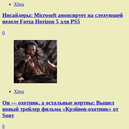
Xbox
Инсайдеры: Microsoft анонсирует на следующей
неделе Forza Horizon 5 для PS5
0
Xbox
Он — охотник, а остальные жертвы: Вышел
новый трейлер фильма «Крэйвен-охотник» от
Sony
0