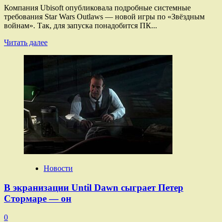
Компания Ubisoft опубликовала подробные системные
требования Star Wars Outlaws — новой игры по «Звёздным
войнам». Так, для запуска понадобится ПК...
Прочитать
Читать далее
больше
о
Ubisoft
раскрыла
системные
требования
Star
Wars
Outlaws
по «Звёздным
войнам»
Новости
В экранизации Until Dawn сыграет Петер
Стормаре — он
0