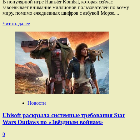
В популярной игре Hamster Kombat, которая сейчас
завоёвывает внимание миллионов пользователей по всему
миру, помимо ежедневных шифров с азбукой Морзе,...
Прочитать
Читать далее
больше
о
Комбо-
карты
в игре
Hamster
Kombat
про
хомяка
на 4–
5
августа
Новости
Ubisoft раскрыла системные требования Star
Wars Outlaws по «Звёздным войнам»
0