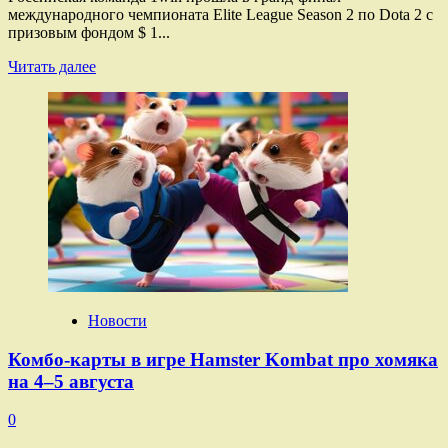
международного чемпионата Elite League Season 2 по Dota 2 с
призовым фондом $ 1...
Прочитать
Читать далее
больше
о
Российская
1win
— первый
финалист
турнира
Elite
League
S2 по Dota
2 с призовыми
в $ 1 млн
Новости
Комбо-карты в игре Hamster Kombat про хомяка
на 4–5 августа
0