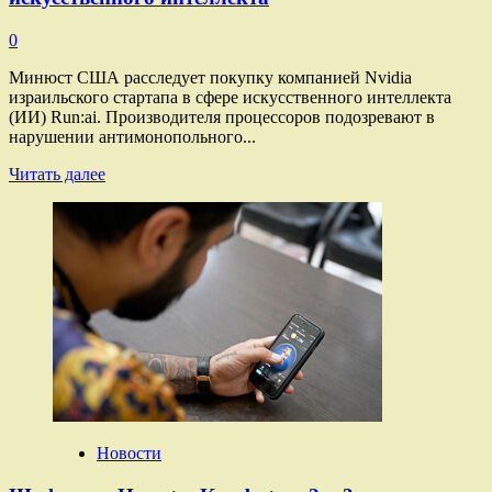
0
Минюст США расследует покупку компанией Nvidia
израильского стартапа в сфере искусственного интеллекта
(ИИ) Run:ai. Производителя процессоров подозревают в
нарушении антимонопольного...
Прочитать
Читать далее
больше
о
Nvidia
заподозрили
в монополизации
рынка
искусственного
интеллекта
Новости