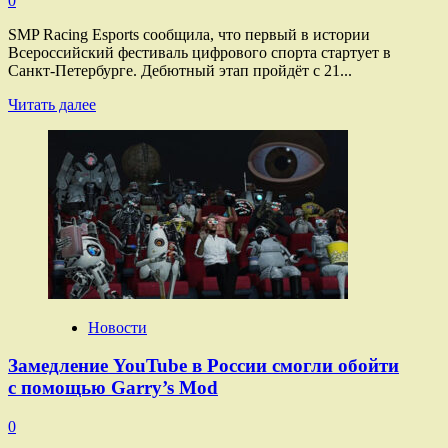
0
SMP Racing Esports сообщила, что первый в истории
Всероссийский фестиваль цифрового спорта стартует в
Санкт-Петербурге. Дебютный этап пройдёт с 21...
Прочитать
Читать далее
больше
о
Первый
в истории
Всероссийский
фестиваль
цифрового
спорта
стартует
в Санкт-
Петербурге
Новости
Замедление YouTube в России смогли обойти
с помощью Garry’s Mod
0