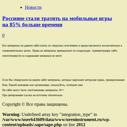
Новости
Россияне стали тратить на мобильные игры
на 85% больше времени
0
Все материалы на данном сайте взяты из открытых источников и предоставляются исключительно в
ознакомительных целях. Права на материалы принадлежат их владельцам. Администрация сайта
ответственности за содержание материала не несет.
Если Вы обнаружили на нашем сайте материалы, которые нарушают авторские права, принадлежащие
Вам, Вашей компании или организации, пожалуйста, сообщите нам.
На сайте могут быть опубликованы материалы 18+!
При цитировании ссылка на источник обязательна.
Copyright © Все права защищены.
Warning
: Undefined array key "integration_type" in
/var/www/user643609/data/www/oreninstrument.ru/wp-
content/uploads/.sape/sape.php
on line
2012