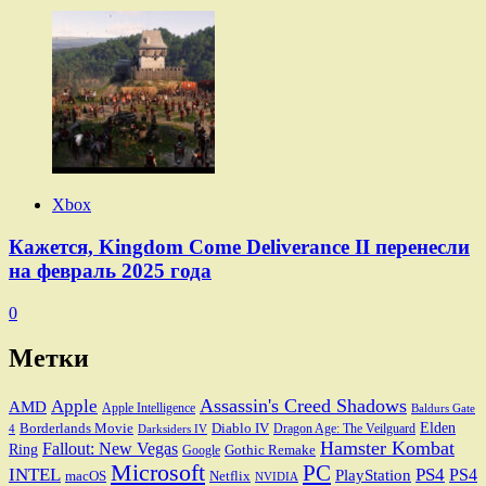
Xbox
Кажется, Kingdom Come Deliverance II перенесли
на февраль 2025 года
0
Метки
Assassin's Creed Shadows
Apple
AMD
Apple Intelligence
Baldurs Gate
Elden
Borderlands Movie
Diablo IV
Dragon Age: The Veilguard
Darksiders IV
4
Hamster Kombat
Fallout: New Vegas
Ring
Gothic Remake
Google
Microsoft
PC
INTEL
PS4
PS4
PlayStation
macOS
Netflix
NVIDIA