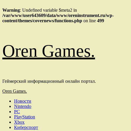
Warning
: Undefined variable $meta2 in
/var/www/user643609/data/www/oreninstrument.ru/wp-
content/themes/covernews/functions.php
on line
499
Перейти
Oren Games.
к
содержимому
Геймерский информационный онлайн портал.
Основное
Oren Games.
меню
Новости
Nintendo
PC
PlayStation
Xbox
Киберспорт