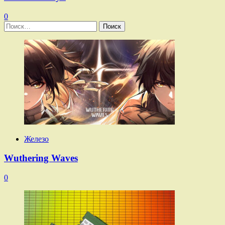
0
Найти:
Железо
Wuthering Waves
0