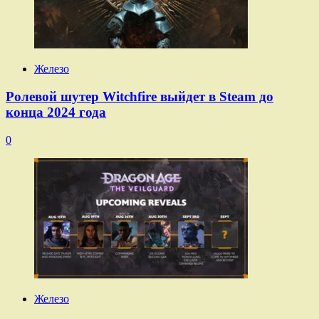
Железо
Ролевой шутер Witchfire выйдет в Steam до
конца 2024 года
0
Железо