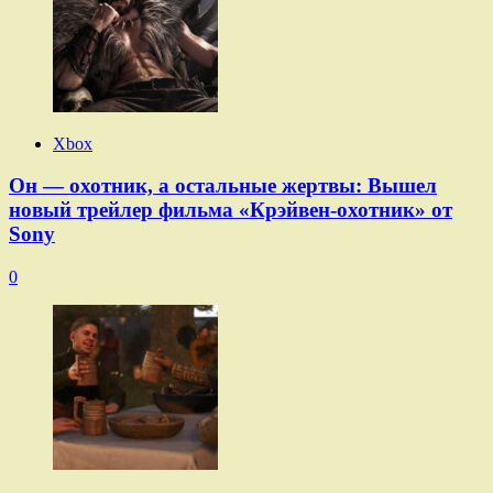
Xbox
Он — охотник, а остальные жертвы: Вышел
новый трейлер фильма «Крэйвен-охотник» от
Sony
0