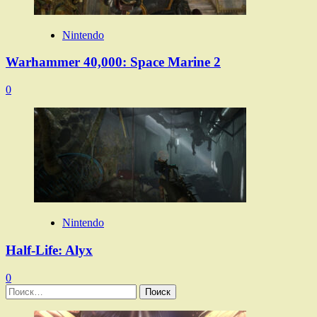
Nintendo
Warhammer 40,000: Space Marine 2
0
Nintendo
Half-Life: Alyx
0
Найти: