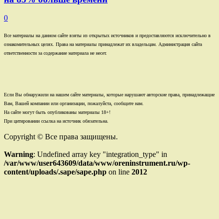
0
Все материалы на данном сайте взяты из открытых источников и предоставляются исключительно в
ознакомительных целях. Права на материалы принадлежат их владельцам. Администрация сайта
ответственности за содержание материала не несет.
Если Вы обнаружили на нашем сайте материалы, которые нарушают авторские права, принадлежащие
Вам, Вашей компании или организации, пожалуйста, сообщите нам.
На сайте могут быть опубликованы материалы 18+!
При цитировании ссылка на источник обязательна.
Copyright © Все права защищены.
Warning
: Undefined array key "integration_type" in
/var/www/user643609/data/www/oreninstrument.ru/wp-
content/uploads/.sape/sape.php
on line
2012