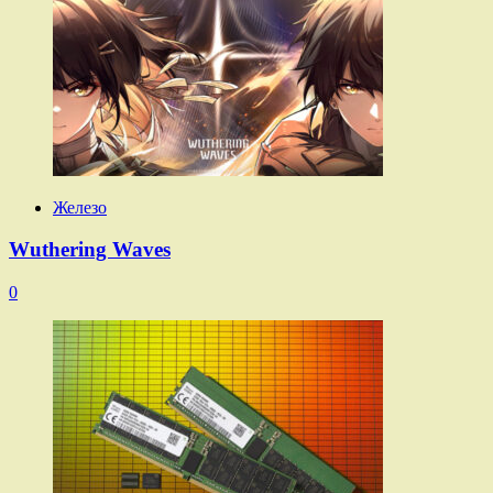
Железо
Wuthering Waves
0