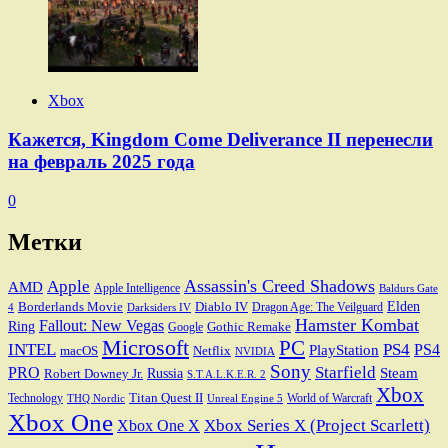
Xbox
Кажется, Kingdom Come Deliverance II перенесли
на февраль 2025 года
0
Метки
Assassin's Creed Shadows
Apple
AMD
Apple Intelligence
Baldurs Gate
Elden
Borderlands Movie
Diablo IV
Dragon Age: The Veilguard
Darksiders IV
4
Hamster Kombat
Fallout: New Vegas
Ring
Gothic Remake
Google
Microsoft
PC
INTEL
PS4
PS4
PlayStation
macOS
Netflix
NVIDIA
Sony
PRO
Starfield
Steam
Robert Downey Jr.
Russia
S.T.A.L.K.E.R. 2
Xbox
Titan Quest II
Technology
World of Warcraft
THQ Nordic
Unreal Engine 5
Xbox One
Xbox Series X (Project Scarlett)
Xbox One X