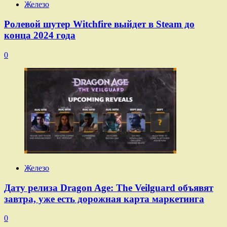
Железо
Ролевой шутер Witchfire выйдет в Steam до
конца 2024 года
0
Железо
Дату релиза Dragon Age: The Veilguard объявят
завтра, уже есть дорожная карта маркетинга
0