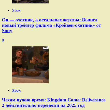
Xbox
Он — охотник, а остальные жертвы: Вышел
новый трейлер фильма «Крэйвен-охотник» от
Sony
0
Xbox
Чехам нужно время: Kingdom Come: Deliverance
2 действительно перенесли на 2025 год