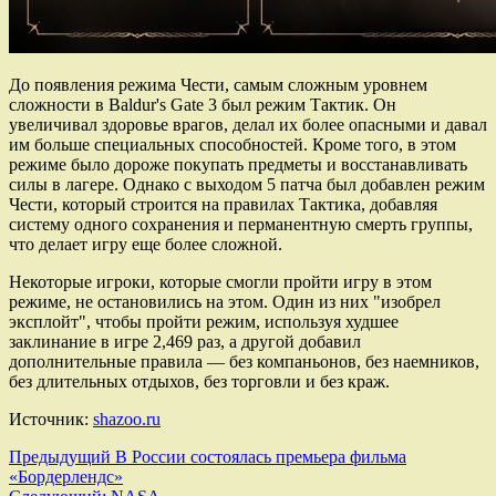
До появления режима Чести, самым сложным уровнем
сложности в Baldur's Gate 3 был режим Тактик. Он
увеличивал здоровье врагов, делал их более опасными и давал
им больше специальных способностей. Кроме того, в этом
режиме было дороже покупать предметы и восстанавливать
силы в лагере. Однако с выходом 5 патча был добавлен режим
Чести, который строится на правилах Тактика, добавляя
систему одного сохранения и перманентную смерть группы,
что делает игру еще более сложной.
Некоторые игроки, которые смогли пройти игру в этом
режиме, не остановились на этом. Один из них "изобрел
эксплойт", чтобы пройти режим, используя худшее
заклинание в игре 2,469 раз, а другой добавил
дополнительные правила — без компаньонов, без наемников,
без длительных отдыхов, без торговли и без краж.
Источник:
shazoo.ru
Навигация
Предыдущий
В России состоялась премьера фильма
«Бордерлендс»
записи