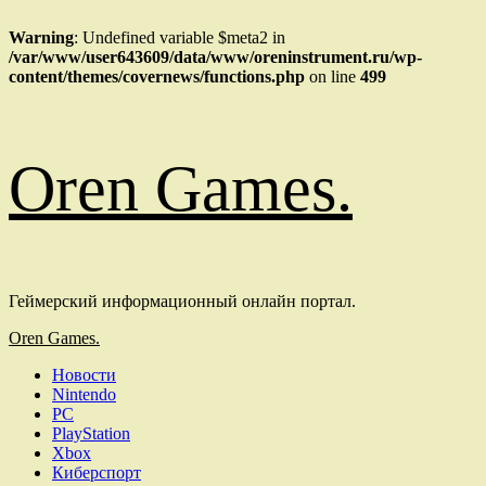
Warning
: Undefined variable $meta2 in
/var/www/user643609/data/www/oreninstrument.ru/wp-
content/themes/covernews/functions.php
on line
499
Перейти
Oren Games.
к
содержимому
Геймерский информационный онлайн портал.
Основное
Oren Games.
меню
Новости
Nintendo
PC
PlayStation
Xbox
Киберспорт