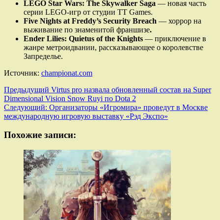
LEGO Star Wars: The Skywalker Saga
— новая часть
серии LEGO-игр от студии TT Games.
Five Nights at Freddy’s Security Breach
— хоррор на
выживание по знаменитой франшизе
.
Ender Lilies: Quietus of the Knights
— приключение в
жанре метроидвании, рассказывающее о королевстве
Запределье.
Источник:
championat.com
Навигация
Предыдущий
Virtus pro назвала обновленный состав на Super
Dimensional Vision Snow Ruyi по Dota 2
записи
Следующий:
Организаторы «Игромира» проведут в Москве
международную игровую выставку «Рэд Экспо»
Похожие записи: