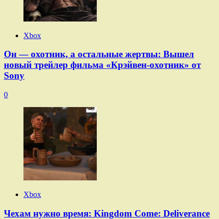
Xbox
Он — охотник, а остальные жертвы: Вышел
новый трейлер фильма «Крэйвен-охотник» от
Sony
0
Xbox
Чехам нужно время: Kingdom Come: Deliverance