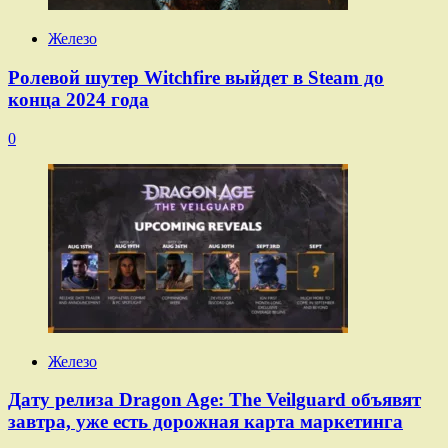
Железо
Ролевой шутер Witchfire выйдет в Steam до
конца 2024 года
0
Железо
Дату релиза Dragon Age: The Veilguard объявят
завтра, уже есть дорожная карта маркетинга