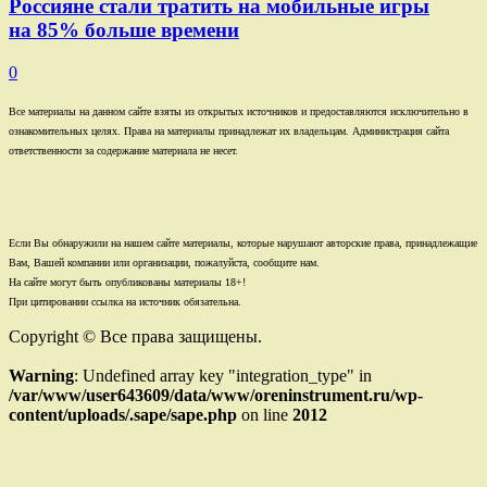
Россияне стали тратить на мобильные игры
на 85% больше времени
0
Все материалы на данном сайте взяты из открытых источников и предоставляются исключительно в
ознакомительных целях. Права на материалы принадлежат их владельцам. Администрация сайта
ответственности за содержание материала не несет.
Если Вы обнаружили на нашем сайте материалы, которые нарушают авторские права, принадлежащие
Вам, Вашей компании или организации, пожалуйста, сообщите нам.
На сайте могут быть опубликованы материалы 18+!
При цитировании ссылка на источник обязательна.
Copyright © Все права защищены.
Warning
: Undefined array key "integration_type" in
/var/www/user643609/data/www/oreninstrument.ru/wp-
content/uploads/.sape/sape.php
on line
2012