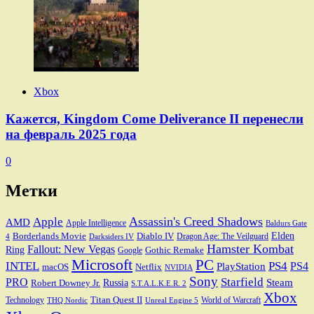
Xbox
Кажется, Kingdom Come Deliverance II перенесли
на февраль 2025 года
0
Метки
Assassin's Creed Shadows
Apple
AMD
Apple Intelligence
Baldurs Gate
Elden
Borderlands Movie
Diablo IV
Dragon Age: The Veilguard
Darksiders IV
4
Hamster Kombat
Fallout: New Vegas
Ring
Gothic Remake
Google
Microsoft
PC
INTEL
PS4
PS4
PlayStation
macOS
Netflix
NVIDIA
Sony
PRO
Starfield
Steam
Robert Downey Jr.
Russia
S.T.A.L.K.E.R. 2
Xbox
Titan Quest II
Technology
World of Warcraft
THQ Nordic
Unreal Engine 5