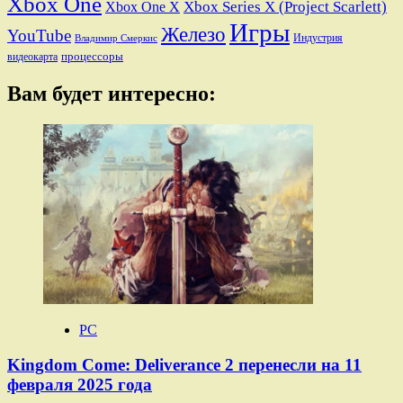
Xbox One
Xbox Series X (Project Scarlett)
Xbox One X
Игры
Железо
YouTube
Индустрия
Владимир Смеркис
процессоры
видеокарта
Вам будет интересно:
PC
Kingdom Come: Deliverance 2 перенесли на 11
февраля 2025 года