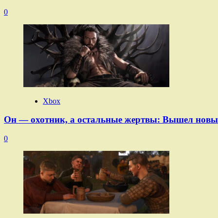
0
Xbox
Он — охотник, а остальные жертвы: Вышел новы
0