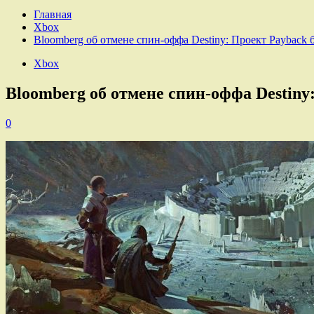
Главная
Xbox
Bloomberg об отмене спин-оффа Destiny: Проект Payback 
Xbox
Bloomberg об отмене спин-оффа Destiny
0