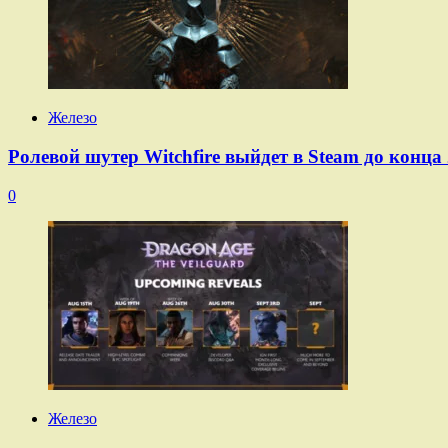
Железо
Ролевой шутер Witchfire выйдет в Steam до конца 
0
Железо