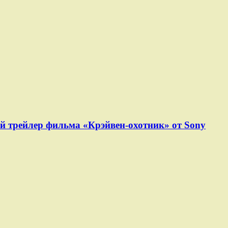
й трейлер фильма «Крэйвен-охотник» от Sony