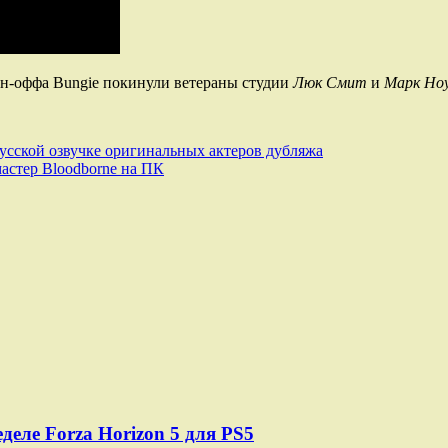
спин-оффа Bungie покинули ветераны студии
Люк Смит
и
Марк Но
русской озвучке оригинальных актеров дубляжа
астер Bloodborne на ПК
деле Forza Horizon 5 для PS5