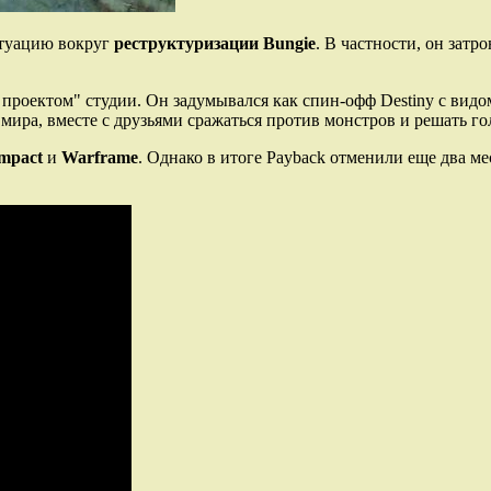
туацию вокруг
реструктуризации
Bungie
. В частности, он затр
роектом" студии. Он задумывался как спин-офф Destiny с видом 
ира, вместе с друзьями сражаться против монстров и решать г
Impact
и
Warframe
. Однако в итоге Payback отменили еще два ме