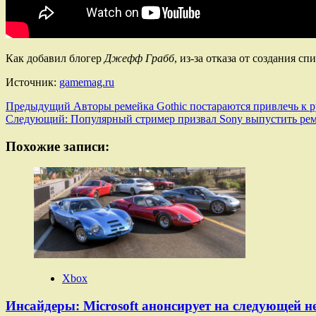
Как добавил блогер
Джефф Грабб
, из-за отказа от создания 
Источник:
gamemag.ru
Навигация
Предыдущий
Авторы ремейка Gothic постараются привлечь к 
Следующий:
Популярный стример призвал Sony выпустить рем
записи
Похожие записи:
Xbox
Инсайдеры: Microsoft анонсирует на следующей не