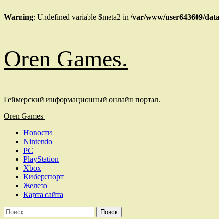
Warning
: Undefined variable $meta2 in
/var/www/user643609/data
Перейти
Oren Games.
к
содержимому
Геймерский информационный онлайн портал.
Основное
Oren Games.
меню
Новости
Nintendo
PC
PlayStation
Xbox
Киберспорт
Железо
Карта сайта
Найти: