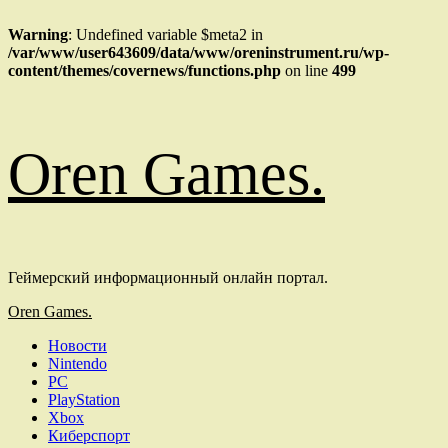
Warning
: Undefined variable $meta2 in
/var/www/user643609/data/www/oreninstrument.ru/wp-
content/themes/covernews/functions.php
on line
499
Перейти
Oren Games.
к
содержимому
Геймерский информационный онлайн портал.
Основное
Oren Games.
меню
Новости
Nintendo
PC
PlayStation
Xbox
Киберспорт