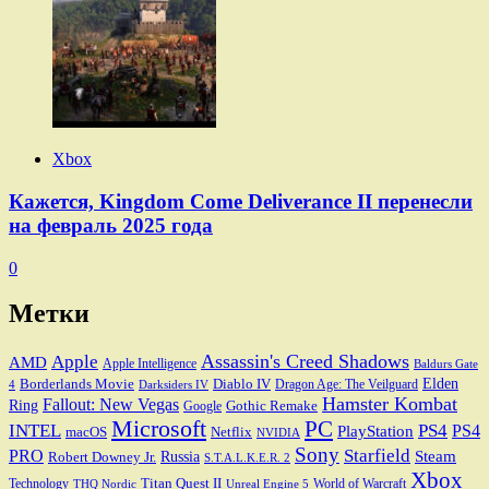
Xbox
Кажется, Kingdom Come Deliverance II перенесли
на февраль 2025 года
0
Метки
Assassin's Creed Shadows
Apple
AMD
Apple Intelligence
Baldurs Gate
Elden
Borderlands Movie
Diablo IV
Dragon Age: The Veilguard
Darksiders IV
4
Hamster Kombat
Fallout: New Vegas
Ring
Gothic Remake
Google
Microsoft
PC
INTEL
PS4
PS4
PlayStation
macOS
Netflix
NVIDIA
Sony
PRO
Starfield
Steam
Robert Downey Jr.
Russia
S.T.A.L.K.E.R. 2
Xbox
Titan Quest II
Technology
World of Warcraft
THQ Nordic
Unreal Engine 5