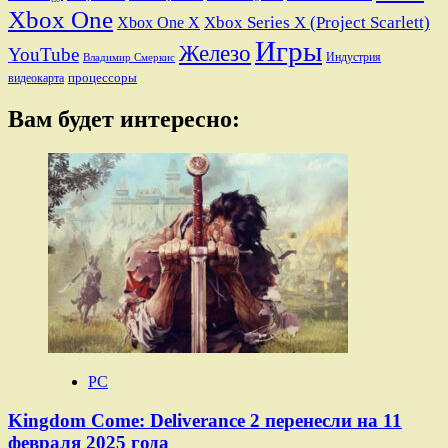
Xbox One
Xbox Series X (Project Scarlett)
Xbox One X
Игры
Железо
YouTube
Индустрия
Владимир Смеркис
процессоры
видеокарта
Вам будет интересно:
PC
Kingdom Come: Deliverance 2 перенесли на 11
февраля 2025 года