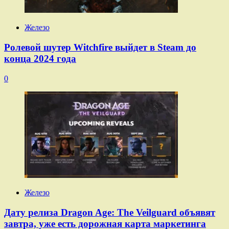
Железо
Ролевой шутер Witchfire выйдет в Steam до
конца 2024 года
0
Железо
Дату релиза Dragon Age: The Veilguard объявят
завтра, уже есть дорожная карта маркетинга