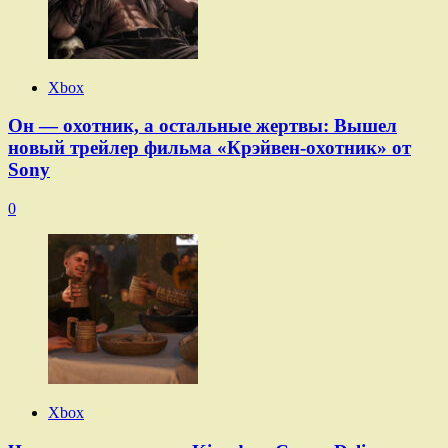
Xbox
Он — охотник, а остальные жертвы: Вышел
новый трейлер фильма «Крэйвен-охотник» от
Sony
0
Xbox