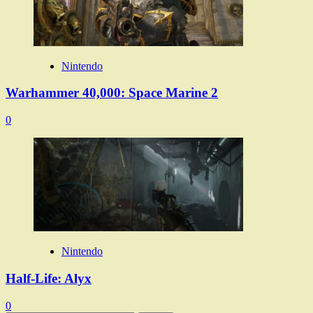
Nintendo
Warhammer 40,000: Space Marine 2
0
Nintendo
Half-Life: Alyx
0