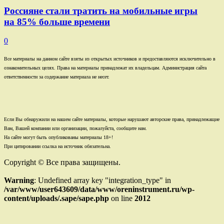
Россияне стали тратить на мобильные игры
на 85% больше времени
0
Все материалы на данном сайте взяты из открытых источников и предоставляются исключительно в
ознакомительных целях. Права на материалы принадлежат их владельцам. Администрация сайта
ответственности за содержание материала не несет.
Если Вы обнаружили на нашем сайте материалы, которые нарушают авторские права, принадлежащие
Вам, Вашей компании или организации, пожалуйста, сообщите нам.
На сайте могут быть опубликованы материалы 18+!
При цитировании ссылка на источник обязательна.
Copyright © Все права защищены.
Warning
: Undefined array key "integration_type" in
/var/www/user643609/data/www/oreninstrument.ru/wp-
content/uploads/.sape/sape.php
on line
2012