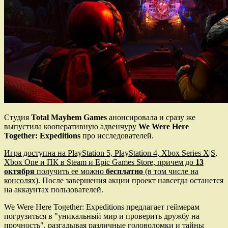
Студия
Total Mayhem Games
анонсировала и сразу же
выпустила кооперативную адвенчуру
We Were Here
Together: Expeditions
про исследователей.
Игра доступна на PlayStation 5, PlayStation 4, Xbox Series X|S,
Xbox One и ПК в Steam и Epic Games Store, причем до
13
октября
получить ее можно
бесплатно
(в том числе на
консолях)
. После завершения акции проект навсегда останется
на аккаунтах пользователей.
We Were Here Together: Expeditions предлагает геймерам
погрузиться в "уникальный мир и проверить дружбу на
прочность", разгадывая различные головоломки и тайны