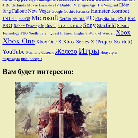
Elden
Borderlands Movie
Diablo IV
Dragon Age: The Veilguard
Darksiders IV
4
Hamster Kombat
Fallout: New Vegas
Ring
Gothic Remake
Google
Microsoft
PC
INTEL
PS4
PS4
PlayStation
macOS
Netflix
NVIDIA
Sony
PRO
Starfield
Steam
Robert Downey Jr.
Russia
S.T.A.L.K.E.R. 2
Xbox
Titan Quest II
Technology
World of Warcraft
THQ Nordic
Unreal Engine 5
Xbox One
Xbox Series X (Project Scarlett)
Xbox One X
Игры
Железо
YouTube
Индустрия
Владимир Смеркис
процессоры
видеокарта
Вам будет интересно: