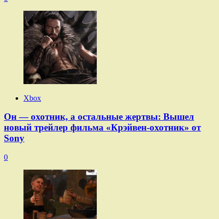
Xbox
Он — охотник, а остальные жертвы: Вышел
новый трейлер фильма «Крэйвен-охотник» от
Sony
0