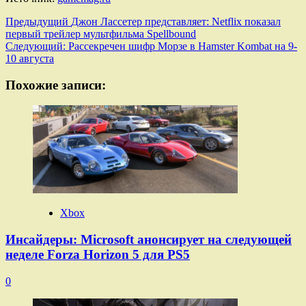
Навигация
Предыдущий
Джон Лассетер представляет: Netflix показал
первый трейлер мультфильма Spellbound
записи
Следующий:
Рассекречен шифр Морзе в Hamster Kombat на 9-
10 августа
Похожие записи:
Xbox
Инсайдеры: Microsoft анонсирует на следующей
неделе Forza Horizon 5 для PS5
0