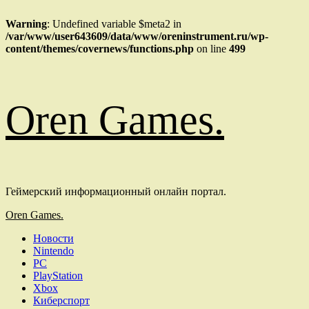
Warning
: Undefined variable $meta2 in
/var/www/user643609/data/www/oreninstrument.ru/wp-
content/themes/covernews/functions.php
on line
499
Перейти
Oren Games.
к
содержимому
Геймерский информационный онлайн портал.
Основное
Oren Games.
меню
Новости
Nintendo
PC
PlayStation
Xbox
Киберспорт