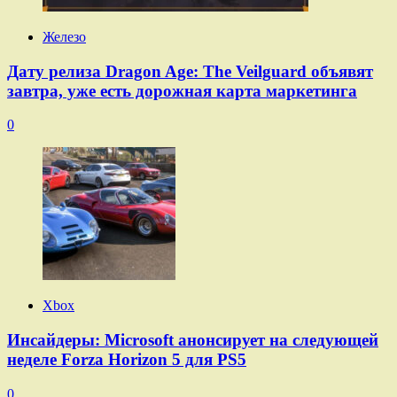
Железо
Дату релиза Dragon Age: The Veilguard объявят
завтра, уже есть дорожная карта маркетинга
0
Xbox
Инсайдеры: Microsoft анонсирует на следующей
неделе Forza Horizon 5 для PS5
0