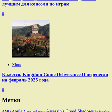
лучшим для консоли по играм
0
Xbox
Кажется, Kingdom Come Deliverance II перенесли
на февраль 2025 года
0
Метки
Assassin's Creed Shadows
Apple
AMD
Apple Intelligence
Baldurs Gate