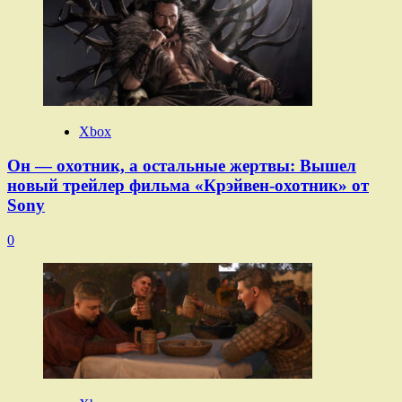
Xbox
Он — охотник, а остальные жертвы: Вышел
новый трейлер фильма «Крэйвен-охотник» от
Sony
0