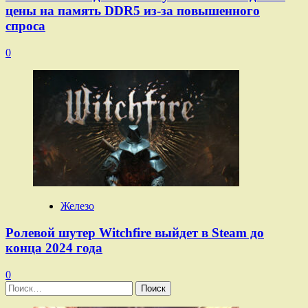
цены на память DDR5 из-за повышенного
спроса
0
Железо
Ролевой шутер Witchfire выйдет в Steam до
конца 2024 года
0
Найти: