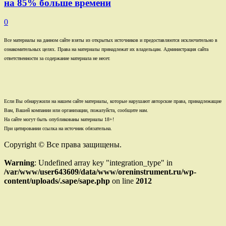
на 85% больше времени
0
Все материалы на данном сайте взяты из открытых источников и предоставляются исключительно в
ознакомительных целях. Права на материалы принадлежат их владельцам. Администрация сайта
ответственности за содержание материала не несет.
Если Вы обнаружили на нашем сайте материалы, которые нарушают авторские права, принадлежащие
Вам, Вашей компании или организации, пожалуйста, сообщите нам.
На сайте могут быть опубликованы материалы 18+!
При цитировании ссылка на источник обязательна.
Copyright © Все права защищены.
Warning
: Undefined array key "integration_type" in
/var/www/user643609/data/www/oreninstrument.ru/wp-
content/uploads/.sape/sape.php
on line
2012