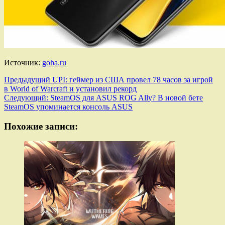
Источник:
goha.ru
Навигация
Предыдущий
UPI: геймер из США провел 78 часов за игрой
в World of Warcraft и установил рекорд
записи
Следующий:
SteamOS для ASUS ROG Ally? В новой бете
SteamOS упоминается консоль ASUS
Похожие записи: