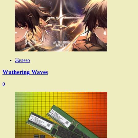
Железо
Wuthering Waves
0