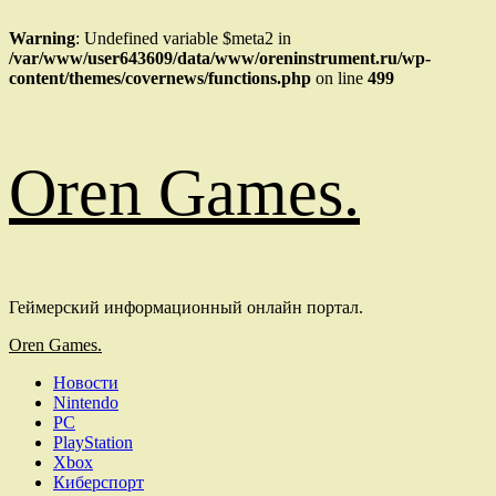
Warning
: Undefined variable $meta2 in
/var/www/user643609/data/www/oreninstrument.ru/wp-
content/themes/covernews/functions.php
on line
499
Перейти
Oren Games.
к
содержимому
Геймерский информационный онлайн портал.
Основное
Oren Games.
меню
Новости
Nintendo
PC
PlayStation
Xbox
Киберспорт