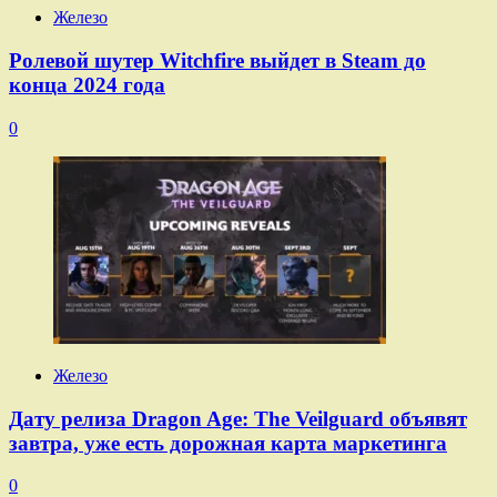
Железо
Ролевой шутер Witchfire выйдет в Steam до
конца 2024 года
0
Железо
Дату релиза Dragon Age: The Veilguard объявят
завтра, уже есть дорожная карта маркетинга
0