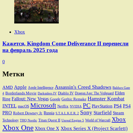
Xbox
Кажется, Kingdom Come Deliverance II перенесли
на февраль 2025 года
0
Метки
Assassin's Creed Shadows
Apple
AMD
Apple Intelligence
Baldurs Gate
Elden
Borderlands Movie
Diablo IV
Dragon Age: The Veilguard
Darksiders IV
4
Hamster Kombat
Fallout: New Vegas
Ring
Gothic Remake
Google
Microsoft
PC
INTEL
PS4
PS4
PlayStation
macOS
Netflix
NVIDIA
Sony
PRO
Starfield
Steam
Robert Downey Jr.
Russia
S.T.A.L.K.E.R. 2
Xbox
Titan Quest II
Technology
World of Warcraft
THQ Nordic
Unreal Engine 5
Xbox One
Xbox Series X (Project Scarlett)
Xbox One X