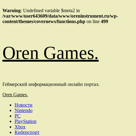
Warning
: Undefined variable $meta2 in
/var/www/user643609/data/www/oreninstrument.ru/wp-
content/themes/covernews/functions.php
on line
499
Перейти
Oren Games.
к
содержимому
Геймерский информационный онлайн портал.
Основное
Oren Games.
меню
Новости
Nintendo
PC
PlayStation
Xbox
Киберспорт