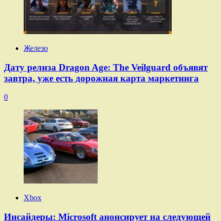
Железо
Дату релиза Dragon Age: The Veilguard объявят
завтра, уже есть дорожная карта маркетинга
0
Xbox
Инсайдеры: Microsoft анонсирует на следующей