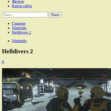
Железо
Карта сайта
Найти:
Главная
Nintendo
Helldivers 2
Nintendo
Helldivers 2
0