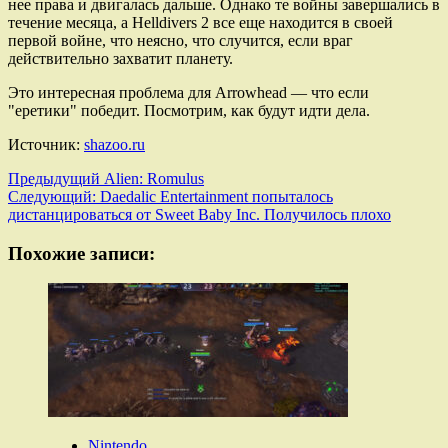
нее права и двигалась дальше. Однако те войны завершались в
течение месяца, а Helldivers 2 все еще находится в своей
первой войне, что неясно, что случится, если враг
действительно захватит планету.
Это интересная проблема для Arrowhead — что если
"еретики" победит. Посмотрим, как будут идти дела.
Источник:
shazoo.ru
Навигация
Предыдущий
Alien: Romulus
Следующий:
Daedalic Entertainment попыталось
записи
дистанцироваться от Sweet Baby Inc. Получилось плохо
Похожие записи:
Nintendo