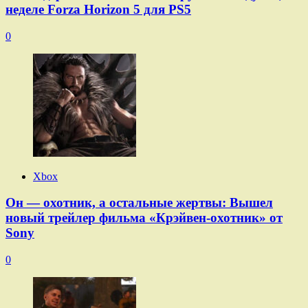
неделе Forza Horizon 5 для PS5
0
Xbox
Он — охотник, а остальные жертвы: Вышел
новый трейлер фильма «Крэйвен-охотник» от
Sony
0