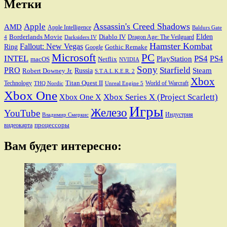
Метки
Assassin's Creed Shadows
Apple
AMD
Apple Intelligence
Baldurs Gate
Elden
Borderlands Movie
Diablo IV
Dragon Age: The Veilguard
Darksiders IV
4
Hamster Kombat
Fallout: New Vegas
Ring
Gothic Remake
Google
Microsoft
PC
INTEL
PS4
PS4
PlayStation
macOS
Netflix
NVIDIA
Sony
PRO
Starfield
Steam
Robert Downey Jr.
Russia
S.T.A.L.K.E.R. 2
Xbox
Titan Quest II
Technology
World of Warcraft
THQ Nordic
Unreal Engine 5
Xbox One
Xbox Series X (Project Scarlett)
Xbox One X
Игры
Железо
YouTube
Индустрия
Владимир Смеркис
процессоры
видеокарта
Вам будет интересно: