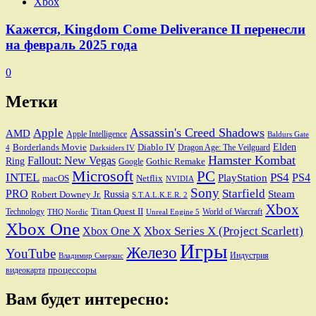
Xbox
Кажется, Kingdom Come Deliverance II перенесли
на февраль 2025 года
0
Метки
Assassin's Creed Shadows
Apple
AMD
Apple Intelligence
Baldurs Gate
Elden
Borderlands Movie
Diablo IV
Dragon Age: The Veilguard
Darksiders IV
4
Hamster Kombat
Fallout: New Vegas
Ring
Gothic Remake
Google
Microsoft
PC
INTEL
PS4
PS4
PlayStation
macOS
Netflix
NVIDIA
Sony
PRO
Starfield
Steam
Robert Downey Jr.
Russia
S.T.A.L.K.E.R. 2
Xbox
Titan Quest II
Technology
World of Warcraft
THQ Nordic
Unreal Engine 5
Xbox One
Xbox Series X (Project Scarlett)
Xbox One X
Игры
Железо
YouTube
Индустрия
Владимир Смеркис
процессоры
видеокарта
Вам будет интересно: