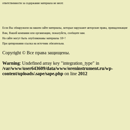
ответственности за содержание материала не несет.
Если Вы обнаружили на нашем сайте материалы, которые нарушают авторские права, принадлежащие
Вам, Вашей компании или организации, пожалуйста, сообщите нам.
На сайте могут быть опубликованы материалы 18+!
При цитировании ссылка на источник обязательна.
Copyright © Все права защищены.
Warning
: Undefined array key "integration_type" in
/var/www/user643609/data/www/oreninstrument.ru/wp-
content/uploads/.sape/sape.php
on line
2012