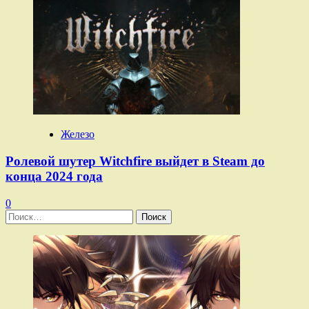
Железо
Ролевой шутер Witchfire выйдет в Steam до
конца 2024 года
0
Найти: