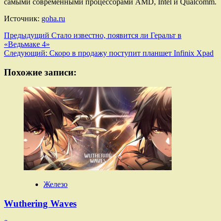
самыми современными процессорами AMD, Intel и Qualcomm.
Источник:
goha.ru
Навигация
Предыдущий
Стало известно, появится ли Геральт в
«Ведьмаке 4»
записи
Следующий:
Скоро в продажу поступит планшет Infinix Xpad
Похожие записи:
Железо
Wuthering Waves