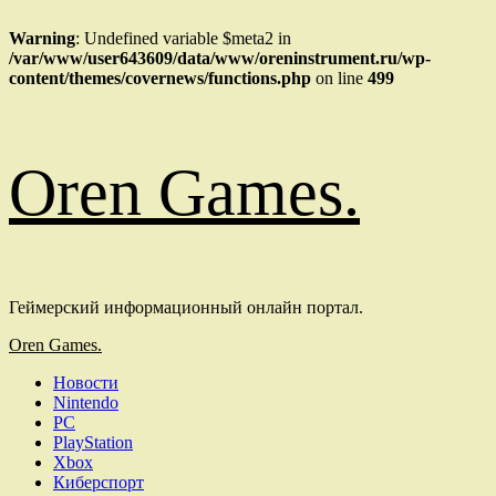
Warning
: Undefined variable $meta2 in
/var/www/user643609/data/www/oreninstrument.ru/wp-
content/themes/covernews/functions.php
on line
499
Перейти
Oren Games.
к
содержимому
Геймерский информационный онлайн портал.
Основное
Oren Games.
меню
Новости
Nintendo
PC
PlayStation
Xbox
Киберспорт