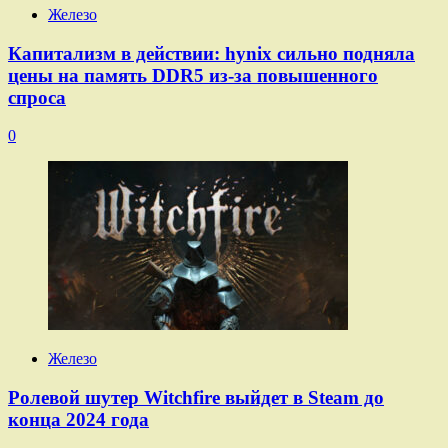
Железо
Капитализм в действии: hynix сильно подняла
цены на память DDR5 из-за повышенного
спроса
0
Железо
Ролевой шутер Witchfire выйдет в Steam до
конца 2024 года