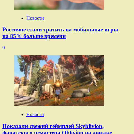
Новости
Россияне стали тратить на мобильные игры
на 85% больше времени
0
Новости
Показали свежий геймплей Skyblivion,
фанатского ремастера Oblivion на движке