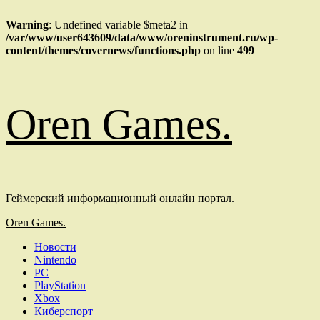
Warning
: Undefined variable $meta2 in
/var/www/user643609/data/www/oreninstrument.ru/wp-
content/themes/covernews/functions.php
on line
499
Перейти
Oren Games.
к
содержимому
Геймерский информационный онлайн портал.
Основное
Oren Games.
меню
Новости
Nintendo
PC
PlayStation
Xbox
Киберспорт