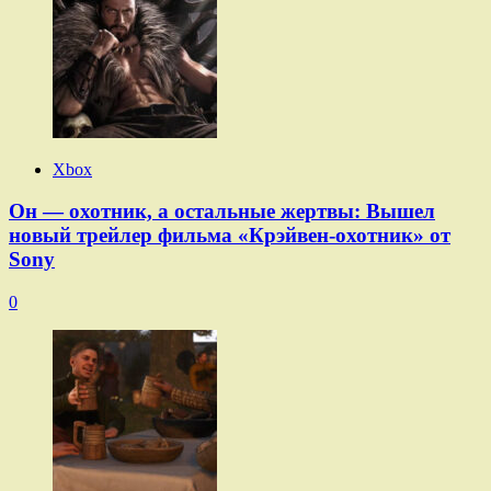
Xbox
Он — охотник, а остальные жертвы: Вышел
новый трейлер фильма «Крэйвен-охотник» от
Sony
0