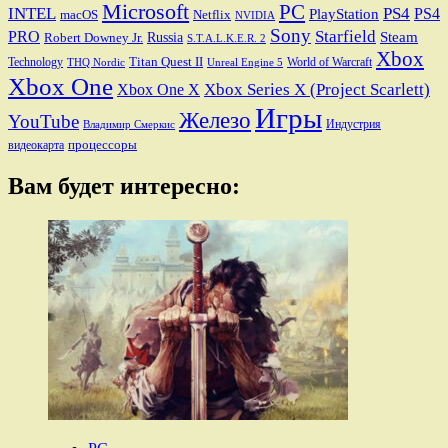
Microsoft
PC
INTEL
PS4
PS4
PlayStation
macOS
Netflix
NVIDIA
Sony
PRO
Starfield
Steam
Robert Downey Jr.
Russia
S.T.A.L.K.E.R. 2
Xbox
Titan Quest II
Technology
World of Warcraft
THQ Nordic
Unreal Engine 5
Xbox One
Xbox Series X (Project Scarlett)
Xbox One X
Игры
Железо
YouTube
Индустрия
Владимир Смеркис
процессоры
видеокарта
Вам будет интересно: