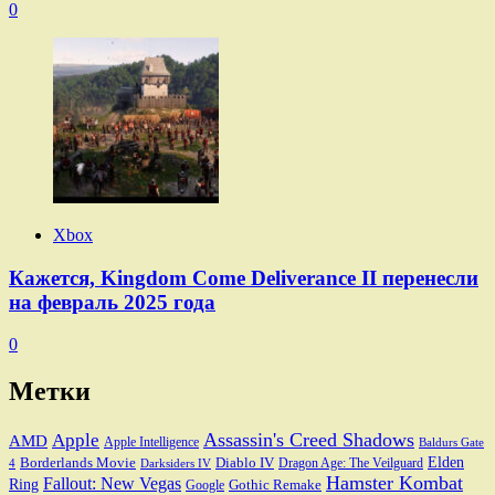
0
Xbox
Кажется, Kingdom Come Deliverance II перенесли
на февраль 2025 года
0
Метки
Assassin's Creed Shadows
Apple
AMD
Apple Intelligence
Baldurs Gate
Elden
Borderlands Movie
Diablo IV
Dragon Age: The Veilguard
Darksiders IV
4
Hamster Kombat
Fallout: New Vegas
Ring
Gothic Remake
Google