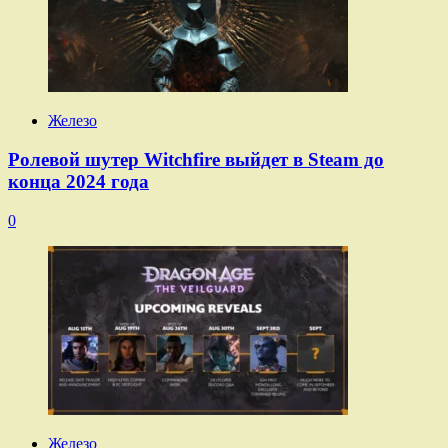
Железо
Ролевой шутер Witchfire выйдет в Steam до
конца 2024 года
0
Железо