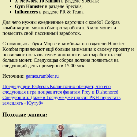
X Network 10 Million
в разделе Specials;
Gym Hamster
в разделе Specials;
Influencers
в разделе PR & Team.
Для чего нужны ежедневные карточки с комбо? Собрав
комбинацию, можно быстро заработать 5 млн монет и
повысить свой пассивный заработок.
С помощью азбуки Морзе и комбо-карт создатели Hamster
Kombat привлекают ещё больше внимания к своему проекту и
позволяют пользователям дополнительно заработать ещё
больше монет. Следующая сборка должна появиться на
следующий день примерно в 15:00 мск.
Источник:
games.rambler.ru
Навигация
Предыдущий
Рафаэль Колантонио обещает, что его
следующая игра понравится фанатам Prey и Dishonored
записи
Следующий:
Даже в Госдуме уже просят РКН перестать
замедлять «Юутуб»
Похожие записи: