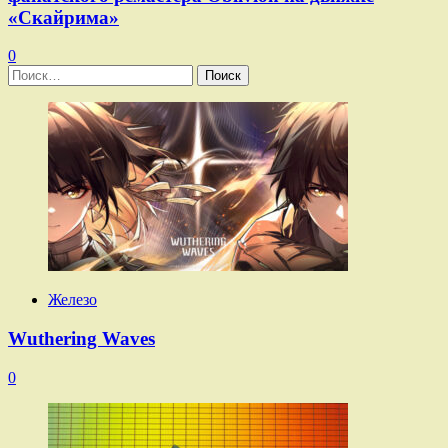
«Скайрима»
0
Найти:
Железо
Wuthering Waves
0