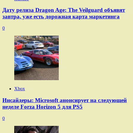
Дату релиза Dragon Age: The Veilguard объявят
завтра, уже есть дорожная карта маркетинга
0
Xbox
Инсайдеры: Microsoft анонсирует на следующей
неделе Forza Horizon 5 для PS5
0