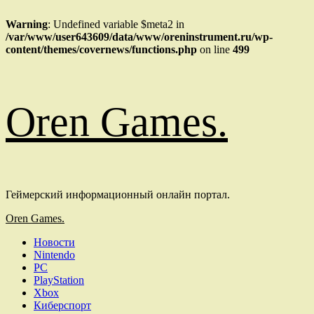
Warning
: Undefined variable $meta2 in
/var/www/user643609/data/www/oreninstrument.ru/wp-
content/themes/covernews/functions.php
on line
499
Перейти
Oren Games.
к
содержимому
Геймерский информационный онлайн портал.
Основное
Oren Games.
меню
Новости
Nintendo
PC
PlayStation
Xbox
Киберспорт