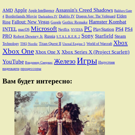
Assassin's Creed Shadows
Apple
AMD
Apple Intelligence
Baldurs Gate
Elden
Borderlands Movie
Diablo IV
Dragon Age: The Veilguard
Darksiders IV
4
Hamster Kombat
Fallout: New Vegas
Ring
Gothic Remake
Google
Microsoft
PC
INTEL
PS4
PS4
PlayStation
macOS
Netflix
NVIDIA
Sony
PRO
Starfield
Steam
Robert Downey Jr.
Russia
S.T.A.L.K.E.R. 2
Xbox
Titan Quest II
Technology
World of Warcraft
THQ Nordic
Unreal Engine 5
Xbox One
Xbox Series X (Project Scarlett)
Xbox One X
Игры
Железо
YouTube
Индустрия
Владимир Смеркис
процессоры
видеокарта
Вам будет интересно: