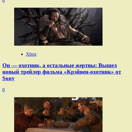
0
Xbox
Он — охотник, а остальные жертвы: Вышел
новый трейлер фильма «Крэйвен-охотник» от
Sony
0