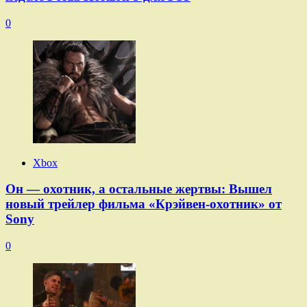
0
Xbox
Он — охотник, а остальные жертвы: Вышел
новый трейлер фильма «Крэйвен-охотник» от
Sony
0