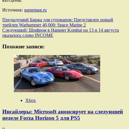
катсцены.
Источник:
gamemag.ru
Навигация
Предыдущий
Баржа для суповаров: Представлен новый
трейлер Warhammer 40,000: Space Marine 2
записи
Следующий:
Шифром в Hamster Kombat на 13 и 14 августа
оказалось слово INCOME
Похожие записи:
Xbox
Инсайдеры: Microsoft анонсирует на следующей
неделе Forza Horizon 5 для PS5