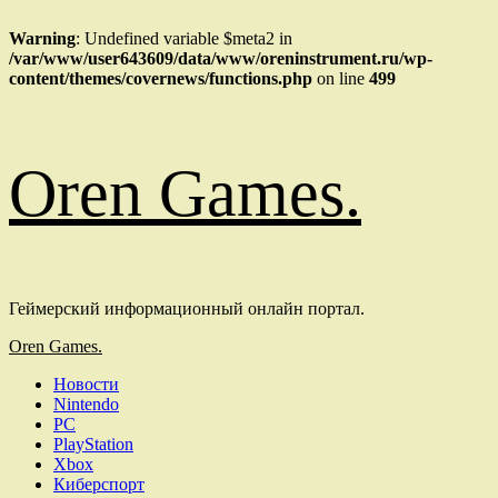
Warning
: Undefined variable $meta2 in
/var/www/user643609/data/www/oreninstrument.ru/wp-
content/themes/covernews/functions.php
on line
499
Перейти
Oren Games.
к
содержимому
Геймерский информационный онлайн портал.
Основное
Oren Games.
меню
Новости
Nintendo
PC
PlayStation
Xbox
Киберспорт