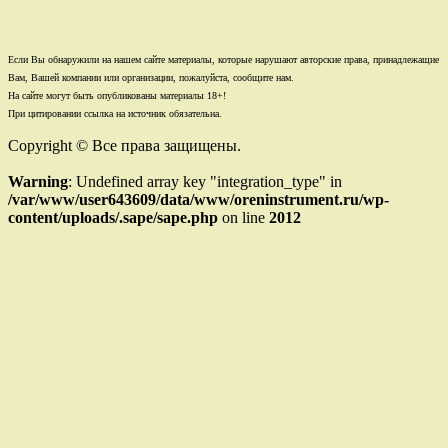
Если Вы обнаружили на нашем сайте материалы, которые нарушают авторские права, принадлежащие
Вам, Вашей компании или организации, пожалуйста, сообщите нам.
На сайте могут быть опубликованы материалы 18+!
При цитировании ссылка на источник обязательна.
Copyright © Все права защищены.
Warning
: Undefined array key "integration_type" in
/var/www/user643609/data/www/oreninstrument.ru/wp-
content/uploads/.sape/sape.php
on line
2012