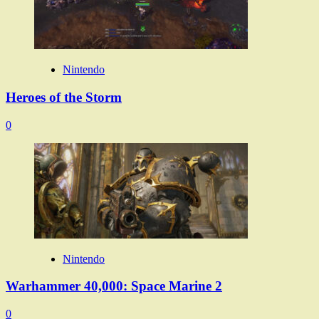
Nintendo
Heroes of the Storm
0
Nintendo
Warhammer 40,000: Space Marine 2
0