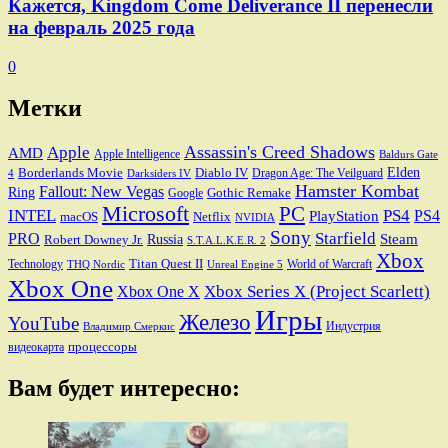
Кажется, Kingdom Come Deliverance II перенесли
на февраль 2025 года
0
Метки
Assassin's Creed Shadows
Apple
AMD
Apple Intelligence
Baldurs Gate
Elden
Borderlands Movie
Diablo IV
Dragon Age: The Veilguard
Darksiders IV
4
Hamster Kombat
Fallout: New Vegas
Ring
Gothic Remake
Google
Microsoft
PC
INTEL
PS4
PS4
PlayStation
macOS
Netflix
NVIDIA
Sony
PRO
Starfield
Steam
Robert Downey Jr.
Russia
S.T.A.L.K.E.R. 2
Xbox
Titan Quest II
Technology
World of Warcraft
THQ Nordic
Unreal Engine 5
Xbox One
Xbox Series X (Project Scarlett)
Xbox One X
Игры
Железо
YouTube
Индустрия
Владимир Смеркис
процессоры
видеокарта
Вам будет интересно: