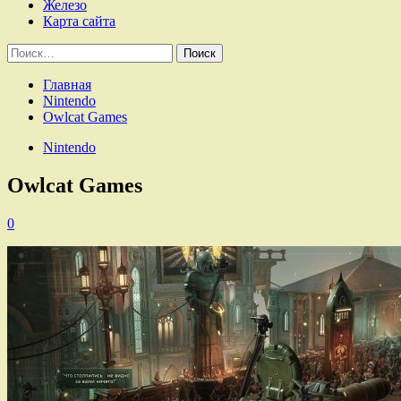
Железо
Карта сайта
Найти:
Главная
Nintendo
Owlcat Games
Nintendo
Owlcat Games
0