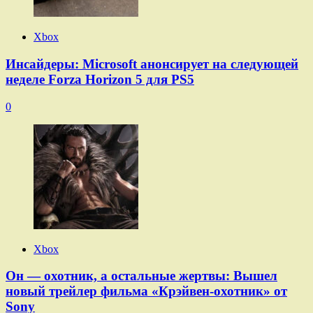
Xbox
Инсайдеры: Microsoft анонсирует на следующей
неделе Forza Horizon 5 для PS5
0
Xbox
Он — охотник, а остальные жертвы: Вышел
новый трейлер фильма «Крэйвен-охотник» от
Sony