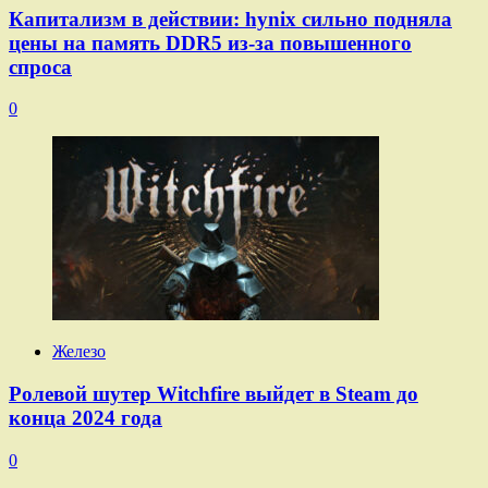
Капитализм в действии: hynix сильно подняла
цены на память DDR5 из-за повышенного
спроса
0
Железо
Ролевой шутер Witchfire выйдет в Steam до
конца 2024 года
0