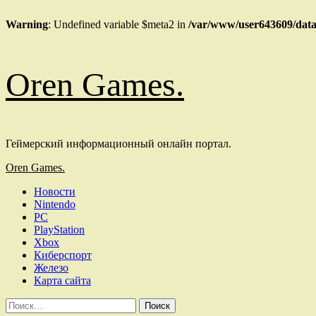
Warning
: Undefined variable $meta2 in
/var/www/user643609/data
Перейти
Oren Games.
к
содержимому
Геймерский информационный онлайн портал.
Основное
Oren Games.
меню
Новости
Nintendo
PC
PlayStation
Xbox
Киберспорт
Железо
Карта сайта
Найти: