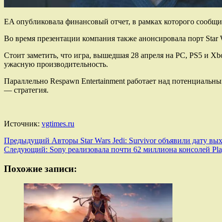
EA опубликовала финансовый отчет, в рамках которого сообщи
Во время презентации компания также анонсировала порт Star Wa
Стоит заметить, что игра, вышедшая 28 апреля на PC, PS5 и Xb
ужасную производительность.
Параллельно Respawn Entertainment работает над потенциальны
— стратегия.
Источник:
vgtimes.ru
Навигация
Предыдущий
Авторы Star Wars Jedi: Survivor объявили дату в
Следующий:
Sony реализовала почти 62 миллиона консолей Pl
записи
Похожие записи: