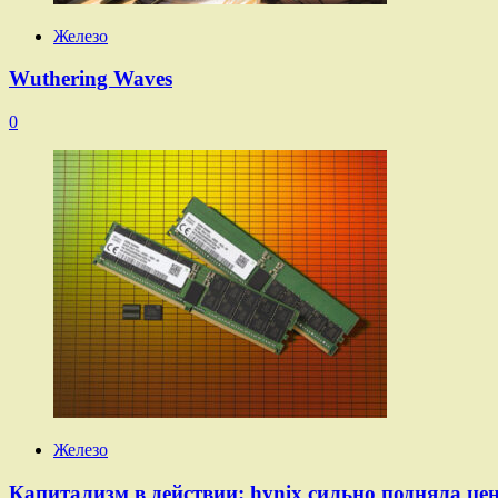
Железо
Wuthering Waves
0
Железо
Капитализм в действии: hynix сильно подняла ц