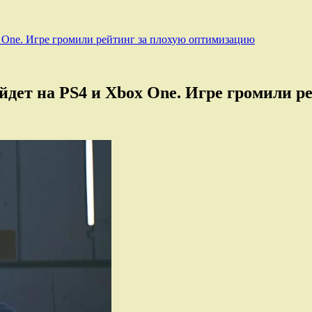
ox One. Игре громили рейтинг за плохую оптимизацию
ыйдет на PS4 и Xbox One. Игре громили 