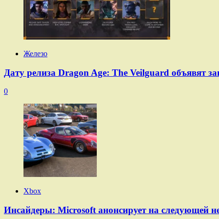
Железо
Дату релиза Dragon Age: The Veilguard объявят з
0
Xbox
Инсайдеры: Microsoft анонсирует на следующей не