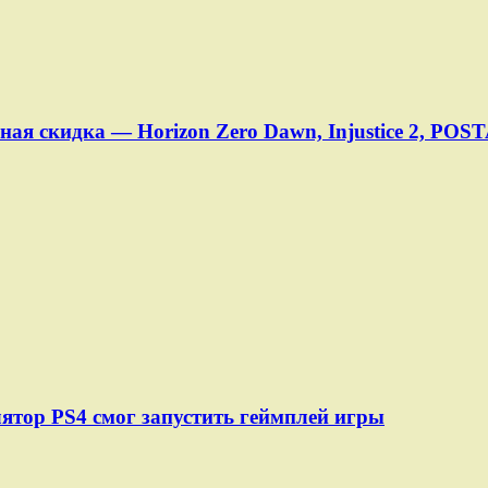
я скидка — Horizon Zero Dawn, Injustice 2, POSTA
ятор PS4 смог запустить геймплей игры