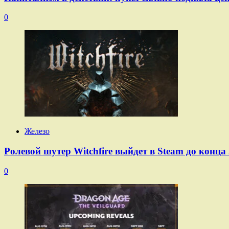
0
Железо
Ролевой шутер Witchfire выйдет в Steam до конца 
0