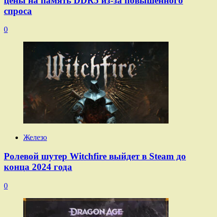
цены на память DDR5 из-за повышенного
спроса
0
Железо
Ролевой шутер Witchfire выйдет в Steam до
конца 2024 года
0