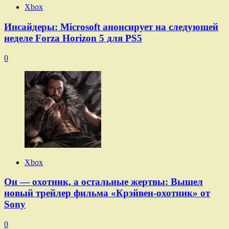
Xbox
Инсайдеры: Microsoft анонсирует на следующей
неделе Forza Horizon 5 для PS5
0
Xbox
Он — охотник, а остальные жертвы: Вышел
новый трейлер фильма «Крэйвен-охотник» от
Sony
0