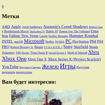
0
Метки
Assassin's Creed Shadows
Apple
AMD
Apple Intelligence
Baldurs Gate
Elden
Borderlands Movie
Diablo IV
Dragon Age: The Veilguard
Darksiders IV
4
Hamster Kombat
Fallout: New Vegas
Ring
Gothic Remake
Google
Microsoft
PC
INTEL
PS4
PS4
PlayStation
macOS
Netflix
NVIDIA
Sony
PRO
Starfield
Steam
Robert Downey Jr.
Russia
S.T.A.L.K.E.R. 2
Xbox
Titan Quest II
Technology
World of Warcraft
THQ Nordic
Unreal Engine 5
Xbox One
Xbox Series X (Project Scarlett)
Xbox One X
Игры
Железо
YouTube
Индустрия
Владимир Смеркис
процессоры
видеокарта
Вам будет интересно: