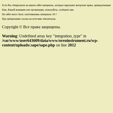
Если Вы обнаружили на нашем сайте материалы, которые нарушают авторские права, принадлежащие
Вам, Вашей компании или организации, пожалуйста, сообщите нам.
На сайте могут быть опубликованы материалы 18+!
При цитировании ссылка на источник обязательна.
Copyright © Все права защищены.
Warning
: Undefined array key "integration_type" in
/var/www/user643609/data/www/oreninstrument.ru/wp-
content/uploads/.sape/sape.php
on line
2012