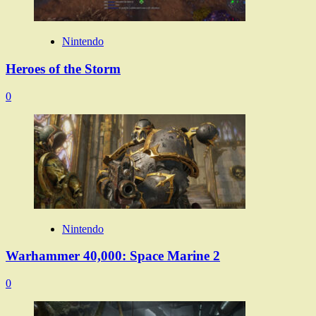
Nintendo
Heroes of the Storm
0
Nintendo
Warhammer 40,000: Space Marine 2
0