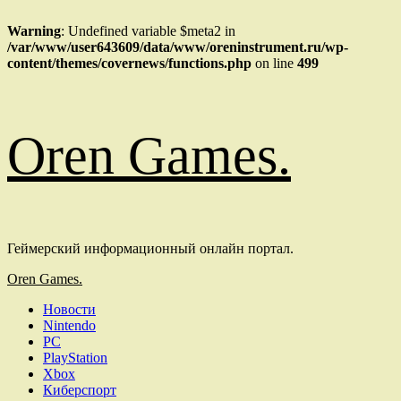
Warning
: Undefined variable $meta2 in
/var/www/user643609/data/www/oreninstrument.ru/wp-
content/themes/covernews/functions.php
on line
499
Перейти
Oren Games.
к
содержимому
Геймерский информационный онлайн портал.
Основное
Oren Games.
меню
Новости
Nintendo
PC
PlayStation
Xbox
Киберспорт