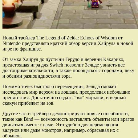
Новый трейлер The Legend of Zelda: Echoes of Wisdom от
Nintendo представляtn краткий обзор версии Хайрула в новой
игре по франшизе.
От замка Хайрул до пустыни Герудо и деревни Какарико,
предстоящая игра для Switch позволит Зельде увидеть все
достопримечательности, а также пообщаться с горонами, деку
и обеими разновидностями зора.
Помимо точек быстрого перемещения, Зельда сможет
исследовать мир верхом на лошади, преодолевая небольшие
препятствия. Достаточно создать "эхо" моркови, и верный
скакун прибежит на зов.
Другие части трейлера демонстрируют новые способности,
такие как Bind — возможность заставлять объекты или врагов
двигаться вместе с вами. Это удобно для перемещения
валунов или даже монстров, например, сбрасывая их с
обрывов.