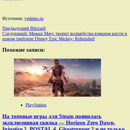
Источник:
vgtimes.ru
Навигация
Предыдущий
Blizzard
Следующий:
Микки Маус творит волшебства взмахом кисти в
записи
новом трейлере Disney Epic Mickey: Rebrushed
Похожие записи:
PlayStation
На топовые игры для Steam появилась
эксклюзивная скидка — Horizon Zero Dawn,
Injustice 2, POSTAL 4, Ghostrunner 2 и не только