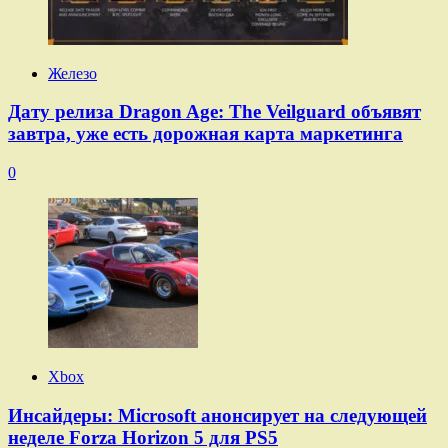
Железо
Дату релиза Dragon Age: The Veilguard объявят
завтра, уже есть дорожная карта маркетинга
0
Xbox
Инсайдеры: Microsoft анонсирует на следующей
неделе Forza Horizon 5 для PS5