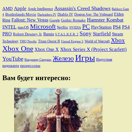
Assassin's Creed Shadows
Apple
AMD
Apple Intelligence
Baldurs Gate
Elden
Borderlands Movie
Diablo IV
Dragon Age: The Veilguard
Darksiders IV
4
Hamster Kombat
Fallout: New Vegas
Ring
Gothic Remake
Google
Microsoft
PC
INTEL
PS4
PS4
PlayStation
macOS
Netflix
NVIDIA
Sony
PRO
Starfield
Steam
Robert Downey Jr.
Russia
S.T.A.L.K.E.R. 2
Xbox
Titan Quest II
Technology
World of Warcraft
THQ Nordic
Unreal Engine 5
Xbox One
Xbox Series X (Project Scarlett)
Xbox One X
Игры
Железо
YouTube
Индустрия
Владимир Смеркис
процессоры
видеокарта
Вам будет интересно: