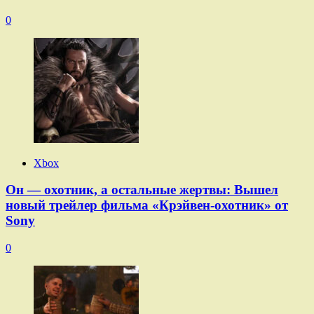
0
Xbox
Он — охотник, а остальные жертвы: Вышел
новый трейлер фильма «Крэйвен-охотник» от
Sony
0