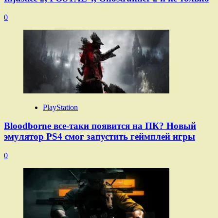
0
PlayStation
Bloodborne все-таки появится на ПК? Новый
эмулятор PS4 смог запустить геймплей игры
0