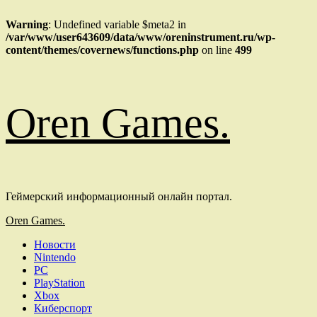
Warning
: Undefined variable $meta2 in
/var/www/user643609/data/www/oreninstrument.ru/wp-
content/themes/covernews/functions.php
on line
499
Перейти
Oren Games.
к
содержимому
Геймерский информационный онлайн портал.
Основное
Oren Games.
меню
Новости
Nintendo
PC
PlayStation
Xbox
Киберспорт